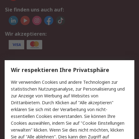
Sie finden uns auch auf:
Wir akzeptieren:
Service
Wir respektieren Ihre Privatsphäre
Value Added Services
Lieferlösungen
Wir verwenden Cookies und andere Technologien zur
Rücksendungen
Kontakt
statistischen Nutzungsanalyse, zur Personalisierung und
Hilfe
Privatkunden
zur Anzeige von Werbung auf Websites von
Drittanbietern. Durch Klicken auf "Alle akzeptieren"
Rechtliches
erklären Sie sich mit der Verarbeitung von nicht-
essentiellen Cookies einverstanden. Sie können Ihre
AGB
Datenschutz
Cookies auswählen, indem Sie auf "Cookie Einstellungen
Cookie-Richtlinie
Zahlungsbedingungen
verwalten" klicken. Wenn Sie dies nicht möchten, klicken
Copyright/Impressum
Entsorgung
Sie auf "Alle ablehnen". Dies kann den Zugriff auf