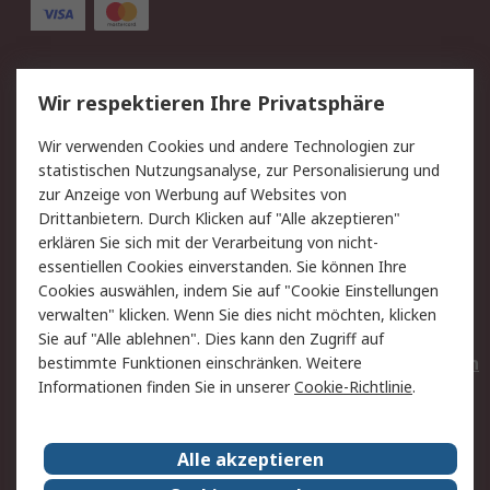
Service
Wir respektieren Ihre Privatsphäre
Value Added Services
Lieferlösungen
Wir verwenden Cookies und andere Technologien zur
Rücksendungen
Kontakt
statistischen Nutzungsanalyse, zur Personalisierung und
Hilfe
Privatkunden
zur Anzeige von Werbung auf Websites von
Drittanbietern. Durch Klicken auf "Alle akzeptieren"
Rechtliches
erklären Sie sich mit der Verarbeitung von nicht-
essentiellen Cookies einverstanden. Sie können Ihre
AGB
Datenschutz
Cookies auswählen, indem Sie auf "Cookie Einstellungen
Cookie-Richtlinie
Zahlungsbedingungen
verwalten" klicken. Wenn Sie dies nicht möchten, klicken
Copyright/Impressum
Entsorgung
Sie auf "Alle ablehnen". Dies kann den Zugriff auf
Elektrogeräte/Batterien
bestimmte Funktionen einschränken. Weitere
Informationen finden Sie in unserer
Cookie-Richtlinie
.
Über RS
Alle akzeptieren
Unternehmen
RS weltweit