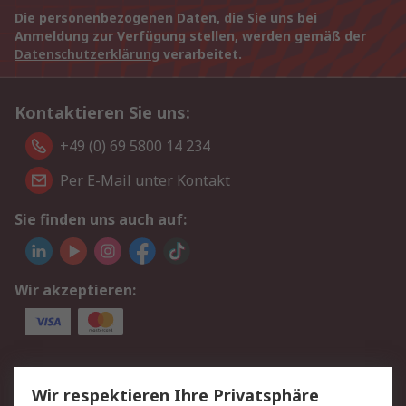
Die personenbezogenen Daten, die Sie uns bei
Anmeldung zur Verfügung stellen, werden gemäß der
Datenschutzerklärung
verarbeitet.
Kontaktieren Sie uns:
+49 (0) 69 5800 14 234
Per E-Mail unter Kontakt
Sie finden uns auch auf:
Wir akzeptieren:
Service
Wir respektieren Ihre Privatsphäre