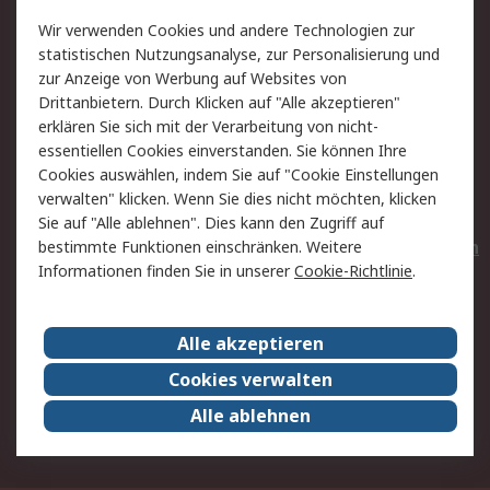
Value Added Services
Lieferlösungen
Wir verwenden Cookies und andere Technologien zur
Rücksendungen
Kontakt
statistischen Nutzungsanalyse, zur Personalisierung und
Hilfe
Privatkunden
zur Anzeige von Werbung auf Websites von
Drittanbietern. Durch Klicken auf "Alle akzeptieren"
Rechtliches
erklären Sie sich mit der Verarbeitung von nicht-
essentiellen Cookies einverstanden. Sie können Ihre
AGB
Datenschutz
Cookies auswählen, indem Sie auf "Cookie Einstellungen
Cookie-Richtlinie
Zahlungsbedingungen
verwalten" klicken. Wenn Sie dies nicht möchten, klicken
Copyright/Impressum
Entsorgung
Sie auf "Alle ablehnen". Dies kann den Zugriff auf
Elektrogeräte/Batterien
bestimmte Funktionen einschränken. Weitere
Informationen finden Sie in unserer
Cookie-Richtlinie
.
Über RS
Alle akzeptieren
Unternehmen
RS weltweit
Karriere bei RS
Nachhaltigkeit
Cookies verwalten
Qualität/Umwelt/Zertifikate
Presse-Center
Alle ablehnen
Event-Center