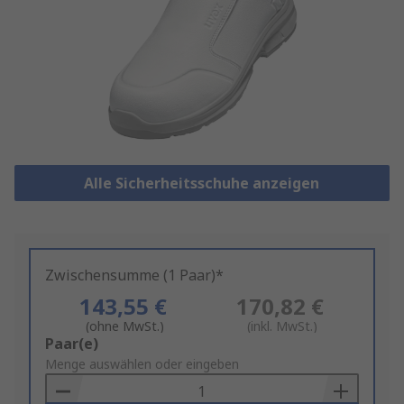
Alle Sicherheitsschuhe anzeigen
Zwischensumme (1 Paar)*
143,55 €
170,82 €
(ohne MwSt.)
(inkl. MwSt.)
Add
Paar(e)
to
Menge auswählen oder eingeben
Basket