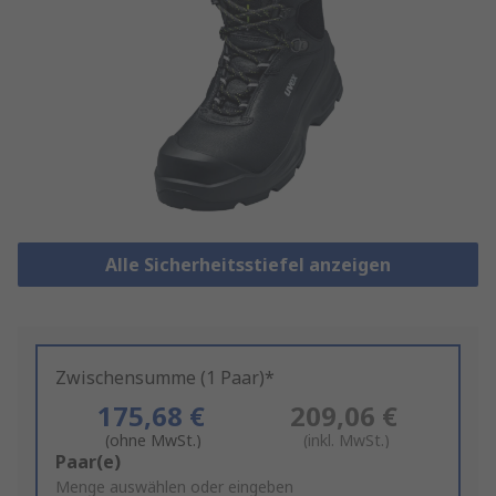
Alle Sicherheitsstiefel anzeigen
Zwischensumme (1 Paar)*
175,68 €
209,06 €
(ohne MwSt.)
(inkl. MwSt.)
Add
Paar(e)
to
Menge auswählen oder eingeben