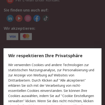
Per E-Mail unter Kontakt
Sie finden uns auch auf:
Wir akzeptieren:
Service
Wir respektieren Ihre Privatsphäre
Value Added Services
Lieferlösungen
Wir verwenden Cookies und andere Technologien zur
Rücksendungen
Kontakt
statistischen Nutzungsanalyse, zur Personalisierung und
Hilfe
Privatkunden
zur Anzeige von Werbung auf Websites von
Drittanbietern. Durch Klicken auf "Alle akzeptieren"
Rechtliches
erklären Sie sich mit der Verarbeitung von nicht-
essentiellen Cookies einverstanden. Sie können Ihre
AGB
Datenschutz
Cookies auswählen, indem Sie auf "Cookie Einstellungen
Cookie-Richtlinie
Zahlungsbedingungen
verwalten" klicken. Wenn Sie dies nicht möchten, klicken