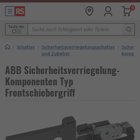
0
Teile-Nr.
/
Schalter
/
Sicherheitsverriegelungsschalter
/
Sicherhe
und Zubehör
Kompon
ABB Sicherheitsverriegelung-
Komponenten Typ
Frontschiebergriff