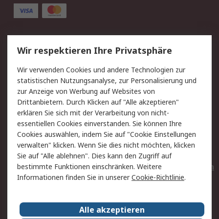
Service
Wir respektieren Ihre Privatsphäre
Value Added Services
Lieferlösungen
Wir verwenden Cookies und andere Technologien zur
Rücksendungen
Kontakt
statistischen Nutzungsanalyse, zur Personalisierung und
Hilfe
Privatkunden
zur Anzeige von Werbung auf Websites von
Drittanbietern. Durch Klicken auf "Alle akzeptieren"
Rechtliches
erklären Sie sich mit der Verarbeitung von nicht-
essentiellen Cookies einverstanden. Sie können Ihre
AGB
Datenschutz
Cookies auswählen, indem Sie auf "Cookie Einstellungen
Cookie-Richtlinie
Zahlungsbedingungen
verwalten" klicken. Wenn Sie dies nicht möchten, klicken
Copyright/Impressum
Entsorgung
Sie auf "Alle ablehnen". Dies kann den Zugriff auf
Elektrogeräte/Batterien
bestimmte Funktionen einschränken. Weitere
Informationen finden Sie in unserer
Cookie-Richtlinie
.
Über RS
Alle akzeptieren
Unternehmen
RS weltweit