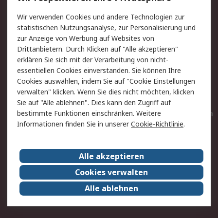
Value Added Services
Lieferlösungen
Wir verwenden Cookies und andere Technologien zur
Rücksendungen
Kontakt
statistischen Nutzungsanalyse, zur Personalisierung und
Hilfe
Privatkunden
zur Anzeige von Werbung auf Websites von
Drittanbietern. Durch Klicken auf "Alle akzeptieren"
Rechtliches
erklären Sie sich mit der Verarbeitung von nicht-
essentiellen Cookies einverstanden. Sie können Ihre
AGB
Datenschutz
Cookies auswählen, indem Sie auf "Cookie Einstellungen
Cookie-Richtlinie
Zahlungsbedingungen
verwalten" klicken. Wenn Sie dies nicht möchten, klicken
Copyright/Impressum
Entsorgung
Sie auf "Alle ablehnen". Dies kann den Zugriff auf
Elektrogeräte/Batterien
bestimmte Funktionen einschränken. Weitere
Informationen finden Sie in unserer
Cookie-Richtlinie
.
Über RS
Alle akzeptieren
Unternehmen
RS weltweit
Karriere bei RS
Nachhaltigkeit
Cookies verwalten
Qualität/Umwelt/Zertifikate
Presse-Center
Alle ablehnen
Event-Center