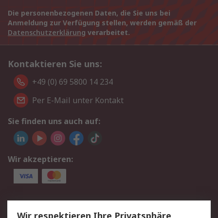
Die personenbezogenen Daten, die Sie uns bei
Anmeldung zur Verfügung stellen, werden gemäß der
Datenschutzerklärung
verarbeitet.
Kontaktieren Sie uns:
+49 (0) 69 5800 14 234
Per E-Mail unter Kontakt
Sie finden uns auch auf:
Wir akzeptieren:
Service
Wir respektieren Ihre Privatsphäre