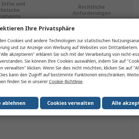
 Infos und
Rechtliche
chnische
Anforderungen
kumente
ektieren Ihre Privatsphäre
ein oder mehrere Eigenschaften auswählen.
en Cookies und andere Technologien zur statistischen Nutzungsanal
erung und zur Anzeige von Werbung auf Websites von Drittanbietern.
ft
Wert
"Alle akzeptieren" erklären Sie sich mit der Verarbeitung von nicht-ess
verstanden. Sie können Ihre Cookies auswählen, indem Sie auf "Cook
RS PRO
en verwalten" klicken. Wenn Sie dies nicht möchten, klicken Sie auf "Al
Dies kann den Zugriff auf bestimmte Funktionen einschränken. Weite
Linse
en finden Sie in unserer
Cookie-Richtlinie
.
Klar
e ablehnen
Cookies verwalten
Alle akzep
ung mit
Xenon-Rundumleuchten