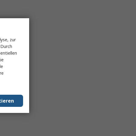
yse, zur
 Durch
entiellen
ie
le
re
tieren