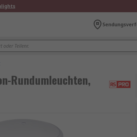
lights
Sendungsverf
r
non-Rundumleuchten,