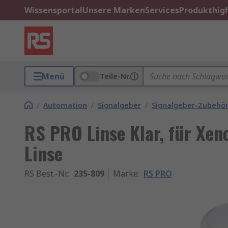
Wissensportal
Unsere Marken
Services
Produkthigh
Menü
Teile-Nr.
/
Automation
/
Signalgeber
/
Signalgeber-Zubehö
RS PRO Linse Klar, für Xe
Linse
RS Best.-Nr.
:
235-809
Marke
:
RS PRO