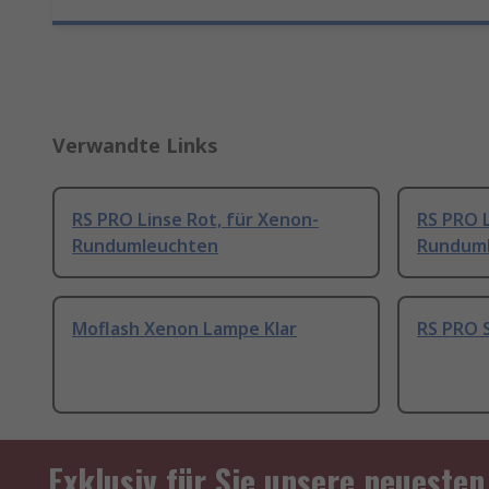
Verwandte Links
RS PRO Linse Rot, für Xenon-
RS PRO L
Rundumleuchten
Rundum
Moflash Xenon Lampe Klar
RS PRO S
Exklusiv für Sie unsere neuesten