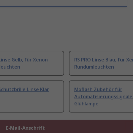
inse Gelb, für Xenon-
RS PRO Linse Blau, für X
leuchten
Rundumleuchten
chutzbrille Linse Klar
Moflash Zubehör für
Automatisierungssignale 
Glühlampe
E-Mail-Anschrift