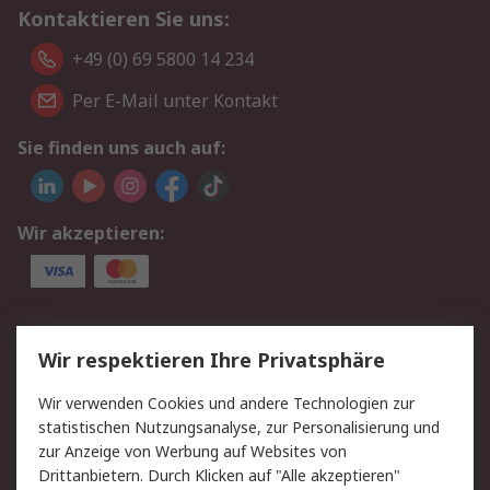
Kontaktieren Sie uns:
+49 (0) 69 5800 14 234
Per E-Mail unter Kontakt
Sie finden uns auch auf:
Wir akzeptieren:
Service
Wir respektieren Ihre Privatsphäre
Value Added Services
Lieferlösungen
Wir verwenden Cookies und andere Technologien zur
Rücksendungen
Kontakt
statistischen Nutzungsanalyse, zur Personalisierung und
Hilfe
Privatkunden
zur Anzeige von Werbung auf Websites von
Drittanbietern. Durch Klicken auf "Alle akzeptieren"