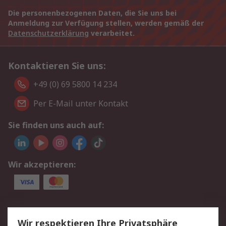
Die personenbezogenen Daten, die Sie uns bei
Anmeldung zur Verfügung stellen, werden gemäß der
Datenschutzerklärung
verarbeitet.
Kontaktieren Sie uns:
+49 (0) 69 5800 14 234
Per E-Mail unter Kontakt
Sie finden uns auch auf:
Wir akzeptieren:
Service
Wir respektieren Ihre Privatsphäre