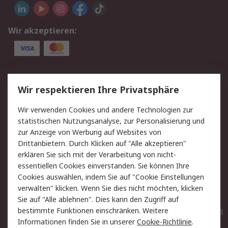
Wir akzeptieren:
Service
Wir respektieren Ihre Privatsphäre
Value Added Services
Lieferlösungen
Wir verwenden Cookies und andere Technologien zur
Rücksendungen
Kontakt
statistischen Nutzungsanalyse, zur Personalisierung und
Hilfe
Privatkunden
zur Anzeige von Werbung auf Websites von
Drittanbietern. Durch Klicken auf "Alle akzeptieren"
Rechtliches
erklären Sie sich mit der Verarbeitung von nicht-
essentiellen Cookies einverstanden. Sie können Ihre
AGB
Datenschutz
Cookies auswählen, indem Sie auf "Cookie Einstellungen
Cookie-Richtlinie
Zahlungsbedingungen
verwalten" klicken. Wenn Sie dies nicht möchten, klicken
Copyright/Impressum
Entsorgung
Sie auf "Alle ablehnen". Dies kann den Zugriff auf
Elektrogeräte/Batterien
bestimmte Funktionen einschränken. Weitere
Informationen finden Sie in unserer
Cookie-Richtlinie
.