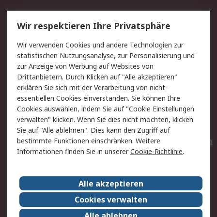
Service
Wir respektieren Ihre Privatsphäre
Value Added Services
Lieferlösungen
Wir verwenden Cookies und andere Technologien zur
Rücksendungen
Kontakt
statistischen Nutzungsanalyse, zur Personalisierung und
Hilfe
Privatkunden
zur Anzeige von Werbung auf Websites von
Drittanbietern. Durch Klicken auf "Alle akzeptieren"
Rechtliches
erklären Sie sich mit der Verarbeitung von nicht-
essentiellen Cookies einverstanden. Sie können Ihre
AGB
Datenschutz
Cookies auswählen, indem Sie auf "Cookie Einstellungen
Cookie-Richtlinie
Zahlungsbedingungen
verwalten" klicken. Wenn Sie dies nicht möchten, klicken
Copyright/Impressum
Entsorgung
Sie auf "Alle ablehnen". Dies kann den Zugriff auf
Elektrogeräte/Batterien
bestimmte Funktionen einschränken. Weitere
Informationen finden Sie in unserer
Cookie-Richtlinie
.
Über RS
Alle akzeptieren
Unternehmen
RS weltweit
Karriere bei RS
Nachhaltigkeit
Cookies verwalten
Qualität/Umwelt/Zertifikate
Presse-Center
Alle ablehnen