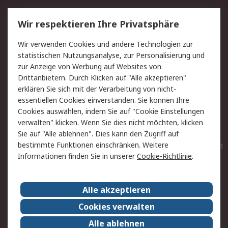
Service
Wir respektieren Ihre Privatsphäre
Value Added Services
Lieferlösungen
Wir verwenden Cookies und andere Technologien zur
Rücksendungen
Kontakt
statistischen Nutzungsanalyse, zur Personalisierung und
Hilfe
Privatkunden
zur Anzeige von Werbung auf Websites von
Drittanbietern. Durch Klicken auf "Alle akzeptieren"
Rechtliches
erklären Sie sich mit der Verarbeitung von nicht-
essentiellen Cookies einverstanden. Sie können Ihre
AGB
Datenschutz
Cookies auswählen, indem Sie auf "Cookie Einstellungen
Cookie-Richtlinie
Zahlungsbedingungen
verwalten" klicken. Wenn Sie dies nicht möchten, klicken
Copyright/Impressum
Entsorgung
Sie auf "Alle ablehnen". Dies kann den Zugriff auf
Elektrogeräte/Batterien
bestimmte Funktionen einschränken. Weitere
Informationen finden Sie in unserer
Cookie-Richtlinie
.
Über RS
Alle akzeptieren
Unternehmen
RS weltweit
Karriere bei RS
Nachhaltigkeit
Cookies verwalten
Qualität/Umwelt/Zertifikate
Presse-Center
Alle ablehnen