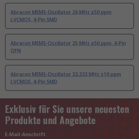
Abracon MEMS-Oszillator 26 MHz ±50 ppm
LVCMOS, 4-Pin SMD
Abracon MEMS-Oszillator 25 MHz ±50 ppm, 4-Pin
QFN
Abracon MEMS-Oszillator 33.333 MHz ±10 ppm
LVCMOS, 4-Pin SMD
Exklusiv für Sie unsere neuesten
Produkte und Angebote
E-Mail-Anschrift