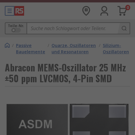
0
Teile-Nr.
/
Passive
/
Quarze, Oszillatoren
/
Silizium-
Bauelemente
und Resonatoren
Oszillatoren
Abracon MEMS-Oszillator 25 MHz
±50 ppm LVCMOS, 4-Pin SMD