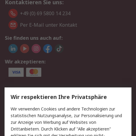
Kontaktieren Sie uns:
+49 (0) 69 5800 14 234
Per E-Mail unter Kontakt
Sie finden uns auch auf:
Wir akzeptieren:
Service
Wir respektieren Ihre Privatsphäre
Value Added Services
Lieferlösungen
Wir verwenden Cookies und andere Technologien zur
Rücksendungen
Kontakt
statistischen Nutzungsanalyse, zur Personalisierung und
Hilfe
Privatkunden
zur Anzeige von Werbung auf Websites von
Drittanbietern. Durch Klicken auf "Alle akzeptieren"
Rechtliches
erklären Sie sich mit der Verarbeitung von nicht-