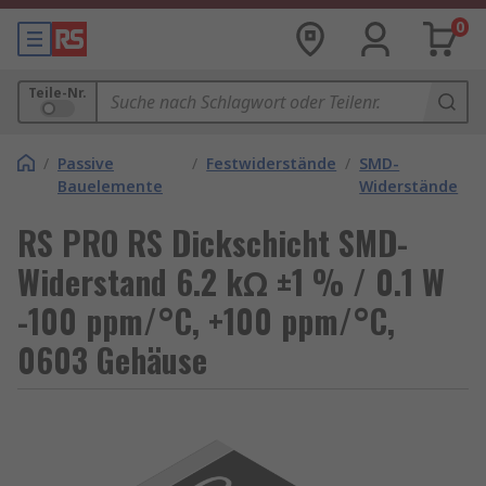
0
Teile-Nr.
/
Passive
/
Festwiderstände
/
SMD-
Bauelemente
Widerstände
RS PRO RS Dickschicht SMD-
Widerstand 6.2 kΩ ±1 % / 0.1 W
-100 ppm/°C, +100 ppm/°C,
0603 Gehäuse