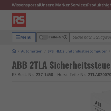
Wissensportal
Unsere Marken
Services
Produkthigh
Menü
Teile-Nr.
/
Automation
/
SPS, HMIs und Industriecomputer
/
ABB 2TLA Sicherheitssteue
RS Best.-Nr.
:
237-1450
Herst. Teile-Nr.
:
2TLA020070