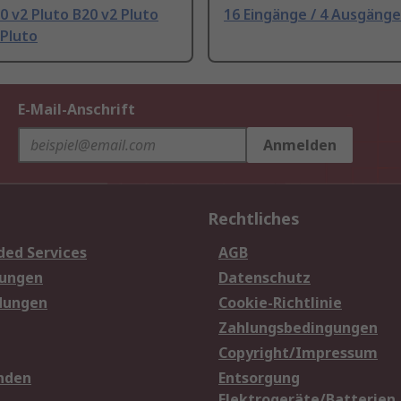
0 v2 Pluto B20 v2 Pluto
16 Eingänge / 4 Ausgänge
 Pluto
E-Mail-Anschrift
Anmelden
Rechtliches
ded Services
AGB
sungen
Datenschutz
dungen
Cookie-Richtlinie
Zahlungsbedingungen
Copyright/Impressum
nden
Entsorgung
Elektrogeräte/Batterien