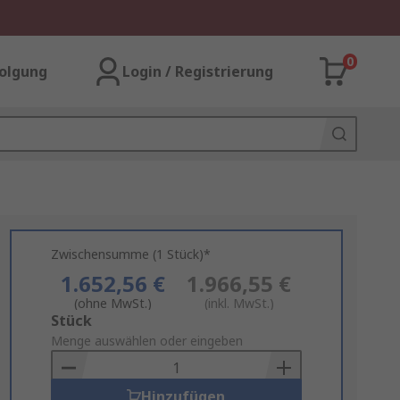
0
olgung
Login / Registrierung
Zwischensumme (1 Stück)*
1.652,56 €
1.966,55 €
(ohne MwSt.)
(inkl. MwSt.)
Add
Stück
to
Menge auswählen oder eingeben
Basket
Hinzufügen