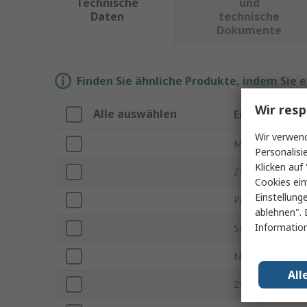
Technische
und
Daten
technische
Dokumente
Finden Sie ähnliche Produkte, indem Sie 
Wir resp
Alle auswählen
Eigenschaft
Wir verwend
Marke
Personalisi
Klicken auf 
Zubehörtyp
Cookies ein
Einstellung
Produkt Typ
ablehnen". 
Information
Serie
Normen/Zulass
All
Zulassung für G