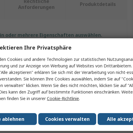
Rechtliche
Produktdetails
Anforderungen
ein oder mehrere Eigenschaften auswählen.
ektieren Ihre Privatsphäre
Wert
en Cookies und andere Technologien zur statistischen Nutzungsanal
ABB
erung und zur Anzeige von Werbung auf Websites von Drittanbietern.
"Alle akzeptieren" erklären Sie sich mit der Verarbeitung von nicht-ess
Sicherheitsmodul
verstanden. Sie können Ihre Cookies auswählen, indem Sie auf "Cook
en verwalten" klicken. Wenn Sie dies nicht möchten, klicken Sie auf "Al
Sicherheitssteuerung
Dies kann den Zugriff auf bestimmte Funktionen einschränken. Weite
en finden Sie in unserer
Cookie-Richtlinie
.
2TLA
ungen
CE, RoHS
e ablehnen
Cookies verwalten
Alle akzep
efahrenbereiche
Nein