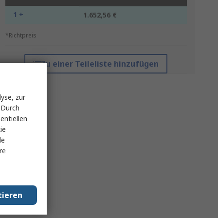
1 +
1.652,56 €
*Richtpreis
Zu einer Teileliste hinzufügen
yse, zur
 Durch
entiellen
ie
le
re
tieren