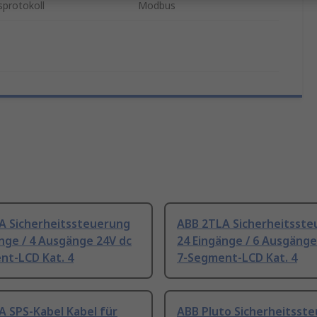
protokoll
Modbus
A Sicherheitssteuerung
ABB 2TLA Sicherheitsst
nge / 4 Ausgänge 24V dc
24 Eingänge / 6 Ausgänge
nt-LCD Kat. 4
7-Segment-LCD Kat. 4
A SPS-Kabel Kabel für
ABB Pluto Sicherheitsst