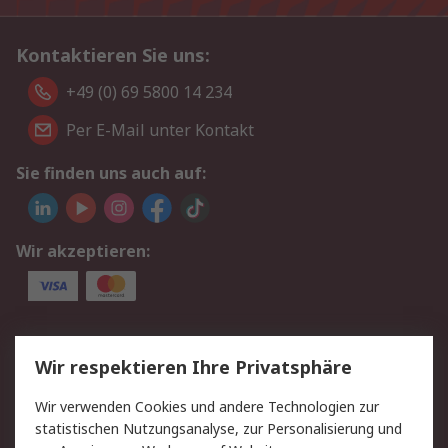
Kontaktieren Sie uns:
+49 (0) 69 5800 14 234
Per E-Mail unter Kontakt
Sie finden uns auch auf:
Wir akzeptieren:
Service
Wir respektieren Ihre Privatsphäre
Value Added Services
Lieferlösungen
Wir verwenden Cookies und andere Technologien zur
Rücksendungen
Kontakt
statistischen Nutzungsanalyse, zur Personalisierung und
Hilfe
Privatkunden