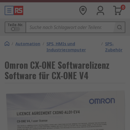
0
Teile-Nr.
/
Automation
/
SPS, HMIs und
/
SPS-
Industriecomputer
Zubehör
Omron CX-ONE Softwarelizenz
Software für CX-ONE V4