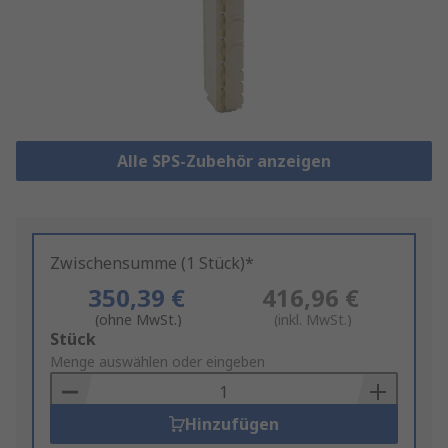
Alle SPS-Zubehör anzeigen
Zwischensumme (1 Stück)*
350,39 €
416,96 €
(ohne MwSt.)
(inkl. MwSt.)
Add
Stück
to
Menge auswählen oder eingeben
Basket
Hinzufügen