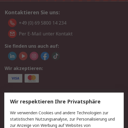
Kontaktieren Sie uns:
+49 (0) 69 5800 14 234
Per E-Mail unter Kontakt
Sie finden uns auch auf:
Wir akzeptieren:
Service
Wir respektieren Ihre Privatsphäre
Value Added Services
Lieferlösungen
Wir verwenden Cookies und andere Technologien zur
Rücksendungen
Kontakt
statistischen Nutzungsanalyse, zur Personalisierung und
Hilfe
Privatkunden
zur Anzeige von Werbung auf Websites von