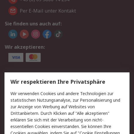
Per E-Mail unter Kontakt
Sie finden uns auch auf:
Wir akzeptieren:
Service
Wir respektieren Ihre Privatsphäre
Value Added Services
Lieferlösungen
Wir verwenden Cookies und andere Technologien zur
Rücksendungen
Kontakt
statistischen Nutzungsanalyse, zur Personalisierung und
Hilfe
Privatkunden
zur Anzeige von Werbung auf Websites von
Drittanbietern. Durch Klicken auf "Alle akzeptieren"
Rechtliches
erklären Sie sich mit der Verarbeitung von nicht-
essentiellen Cookies einverstanden. Sie können Ihre
AGB
Datenschutz
Cookies auswählen, indem Sie auf "Cookie Einstellungen