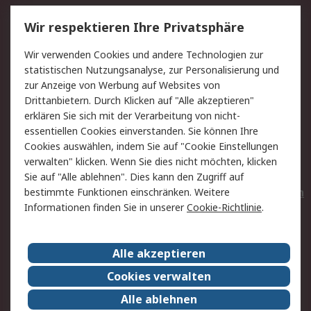
Service
Wir respektieren Ihre Privatsphäre
Value Added Services
Lieferlösungen
Wir verwenden Cookies und andere Technologien zur
Rücksendungen
Kontakt
statistischen Nutzungsanalyse, zur Personalisierung und
Hilfe
Privatkunden
zur Anzeige von Werbung auf Websites von
Drittanbietern. Durch Klicken auf "Alle akzeptieren"
Rechtliches
erklären Sie sich mit der Verarbeitung von nicht-
essentiellen Cookies einverstanden. Sie können Ihre
AGB
Datenschutz
Cookies auswählen, indem Sie auf "Cookie Einstellungen
Cookie-Richtlinie
Zahlungsbedingungen
verwalten" klicken. Wenn Sie dies nicht möchten, klicken
Copyright/Impressum
Entsorgung
Sie auf "Alle ablehnen". Dies kann den Zugriff auf
Elektrogeräte/Batterien
bestimmte Funktionen einschränken. Weitere
Informationen finden Sie in unserer
Cookie-Richtlinie
.
Über RS
Alle akzeptieren
Unternehmen
RS weltweit
Karriere bei RS
Nachhaltigkeit
Cookies verwalten
Qualität/Umwelt/Zertifikate
Presse-Center
Alle ablehnen