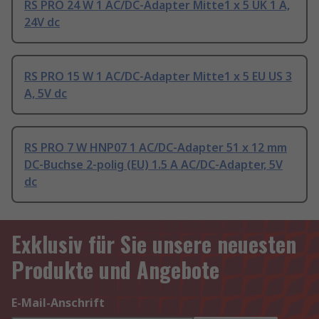
RS PRO 24 W 1 AC/DC-Adapter Mitte1 x 5 UK 1 A,
24V dc
RS PRO 15 W 1 AC/DC-Adapter Mitte1 x 5 EU US 3
A, 5V dc
RS PRO 7 W HNP07 1 AC/DC-Adapter 51 x 12 mm
DC-Buchse 2-polig (EU) 1.5 A AC/DC-Adapter, 5V
dc
Exklusiv für Sie unsere neuesten
Produkte und Angebote
E-Mail-Anschrift