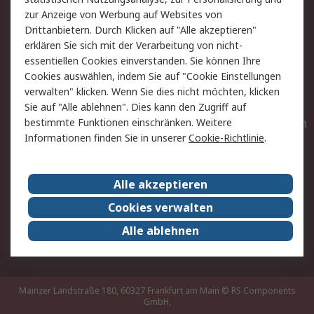
Hilfe
Privatkunden
zur Anzeige von Werbung auf Websites von
Drittanbietern. Durch Klicken auf "Alle akzeptieren"
Rechtliches
erklären Sie sich mit der Verarbeitung von nicht-
essentiellen Cookies einverstanden. Sie können Ihre
AGB
Datenschutz
Cookies auswählen, indem Sie auf "Cookie Einstellungen
Cookie-Richtlinie
Zahlungsbedingungen
verwalten" klicken. Wenn Sie dies nicht möchten, klicken
Copyright/Impressum
Entsorgung
Sie auf "Alle ablehnen". Dies kann den Zugriff auf
Elektrogeräte/Batterien
bestimmte Funktionen einschränken. Weitere
Informationen finden Sie in unserer
Cookie-Richtlinie
.
Über RS
Alle akzeptieren
Unternehmen
RS weltweit
Karriere bei RS
Nachhaltigkeit
Cookies verwalten
Qualität/Umwelt/Zertifikate
Presse-Center
Alle ablehnen
Event-Center
Mainzer Landstraße 180, 60327 Frankfurt am Main
© RS Components
GmbH,