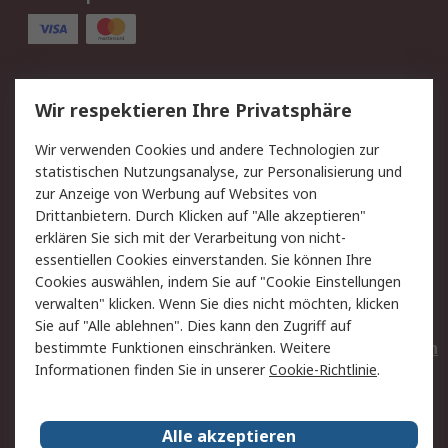
Service
Wir respektieren Ihre Privatsphäre
Value Added Services
Lieferlösungen
Wir verwenden Cookies und andere Technologien zur
Rücksendungen
Kontakt
statistischen Nutzungsanalyse, zur Personalisierung und
Hilfe
Privatkunden
zur Anzeige von Werbung auf Websites von
Drittanbietern. Durch Klicken auf "Alle akzeptieren"
Rechtliches
erklären Sie sich mit der Verarbeitung von nicht-
essentiellen Cookies einverstanden. Sie können Ihre
AGB
Datenschutz
Cookies auswählen, indem Sie auf "Cookie Einstellungen
Cookie-Richtlinie
Zahlungsbedingungen
verwalten" klicken. Wenn Sie dies nicht möchten, klicken
Copyright/Impressum
Entsorgung
Sie auf "Alle ablehnen". Dies kann den Zugriff auf
Elektrogeräte/Batterien
bestimmte Funktionen einschränken. Weitere
Informationen finden Sie in unserer
Cookie-Richtlinie
.
Über RS
Alle akzeptieren
Unternehmen
RS weltweit