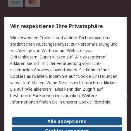
Service
Wir respektieren Ihre Privatsphäre
Value Added Services
Lieferlösungen
Wir verwenden Cookies und andere Technologien zur
Rücksendungen
Kontakt
statistischen Nutzungsanalyse, zur Personalisierung und
Hilfe
Privatkunden
zur Anzeige von Werbung auf Websites von
Drittanbietern. Durch Klicken auf "Alle akzeptieren"
Rechtliches
erklären Sie sich mit der Verarbeitung von nicht-
essentiellen Cookies einverstanden. Sie können Ihre
AGB
Datenschutz
Cookies auswählen, indem Sie auf "Cookie Einstellungen
Cookie-Richtlinie
Zahlungsbedingungen
verwalten" klicken. Wenn Sie dies nicht möchten, klicken
Copyright/Impressum
Entsorgung
Sie auf "Alle ablehnen". Dies kann den Zugriff auf
Elektrogeräte/Batterien
bestimmte Funktionen einschränken. Weitere
Informationen finden Sie in unserer
Cookie-Richtlinie
.
Über RS
Alle akzeptieren
Unternehmen
RS weltweit
Karriere bei RS
Nachhaltigkeit
Cookies verwalten