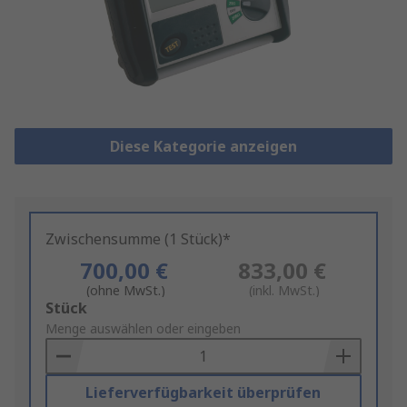
Diese Kategorie anzeigen
Zwischensumme (1 Stück)*
700,00 €
833,00 €
(ohne MwSt.)
(inkl. MwSt.)
Add
Stück
to
Menge auswählen oder eingeben
Basket
Lieferverfügbarkeit überprüfen