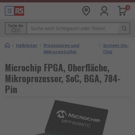
0
Teile-Nr.
/
Halbleiter
/
Prozessoren und
/
System-On-
Mikrocontroller
Chip
Microchip FPGA, Oberfläche,
Mikroprozessor, SoC, BGA, 784-
Pin