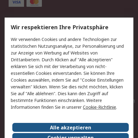
Service
Wir respektieren Ihre Privatsphäre
Value Added Services
Lieferlösungen
Wir verwenden Cookies und andere Technologien zur
Rücksendungen
Kontakt
statistischen Nutzungsanalyse, zur Personalisierung und
Hilfe
Privatkunden
zur Anzeige von Werbung auf Websites von
Drittanbietern. Durch Klicken auf "Alle akzeptieren"
Rechtliches
erklären Sie sich mit der Verarbeitung von nicht-
essentiellen Cookies einverstanden. Sie können Ihre
AGB
Datenschutz
Cookies auswählen, indem Sie auf "Cookie Einstellungen
Cookie-Richtlinie
Zahlungsbedingungen
verwalten" klicken. Wenn Sie dies nicht möchten, klicken
Copyright/Impressum
Entsorgung
Sie auf "Alle ablehnen". Dies kann den Zugriff auf
Elektrogeräte/Batterien
bestimmte Funktionen einschränken. Weitere
Informationen finden Sie in unserer
Cookie-Richtlinie
.
Über RS
Alle akzeptieren
Unternehmen
RS weltweit
Karriere bei RS
Nachhaltigkeit
Cookies verwalten