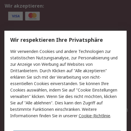
Wir akzeptieren:
Service
Wir respektieren Ihre Privatsphäre
Value Added Services
Lieferlösungen
Wir verwenden Cookies und andere Technologien zur
Rücksendungen
Kontakt
statistischen Nutzungsanalyse, zur Personalisierung und
Hilfe
Privatkunden
zur Anzeige von Werbung auf Websites von
Drittanbietern. Durch Klicken auf "Alle akzeptieren"
Rechtliches
erklären Sie sich mit der Verarbeitung von nicht-
essentiellen Cookies einverstanden. Sie können Ihre
AGB
Datenschutz
Cookies auswählen, indem Sie auf "Cookie Einstellungen
Cookie-Richtlinie
Zahlungsbedingungen
verwalten" klicken. Wenn Sie dies nicht möchten, klicken
Copyright/Impressum
Entsorgung
Sie auf "Alle ablehnen". Dies kann den Zugriff auf
Elektrogeräte/Batterien
bestimmte Funktionen einschränken. Weitere
Informationen finden Sie in unserer
Cookie-Richtlinie
.
Über RS