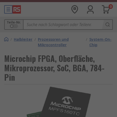
0
Teile-Nr.
/
Halbleiter
/
Prozessoren und
/
System-On-
Mikrocontroller
Chip
Microchip FPGA, Oberfläche,
Mikroprozessor, SoC, BGA, 784-
Pin