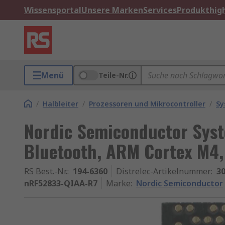
Wissensportal
Unsere Marken
Services
Produkthigh
Menü
Teile-Nr.
/
Halbleiter
/
Prozessoren und Mikrocontroller
/
Sy
Nordic Semiconductor Syst
Bluetooth, ARM Cortex M4,
RS Best.-Nr.
:
194-6360
Distrelec-Artikelnummer
:
30
nRF52833-QIAA-R7
Marke
:
Nordic Semiconductor