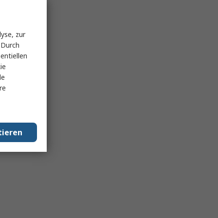
yse, zur
 Durch
entiellen
ie
le
re
tieren