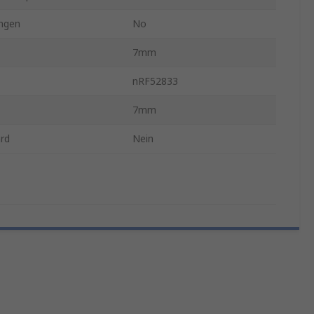
ngen
No
7mm
nRF52833
7mm
rd
Nein