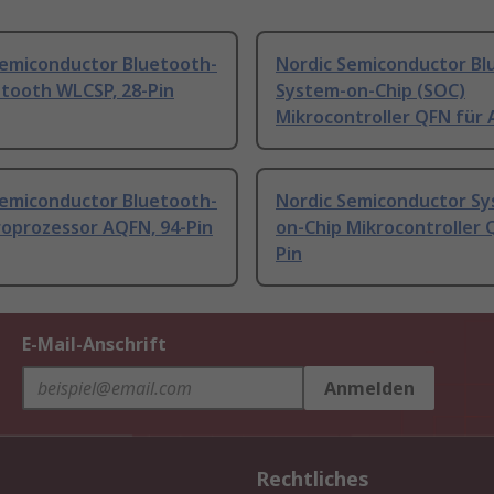
Semiconductor Bluetooth-
Nordic Semiconductor Bl
etooth WLCSP, 28-Pin
System-on-Chip (SOC)
Mikrocontroller QFN für 
Semiconductor Bluetooth-
Nordic Semiconductor Sy
roprozessor AQFN, 94-Pin
on-Chip Mikrocontroller 
Pin
E-Mail-Anschrift
Anmelden
Rechtliches