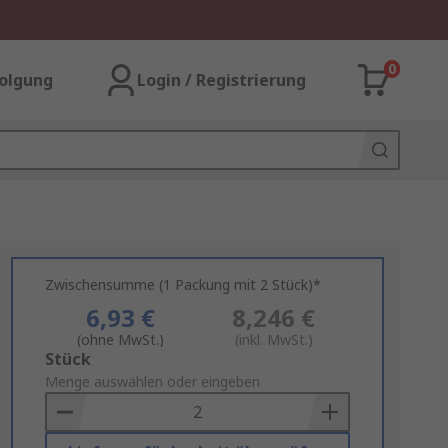
0
olgung
Login / Registrierung
Zwischensumme (1 Packung mit 2 Stück)*
6,93 €
8,246 €
(ohne MwSt.)
(inkl. MwSt.)
Add
Stück
to
Menge auswählen oder eingeben
Basket