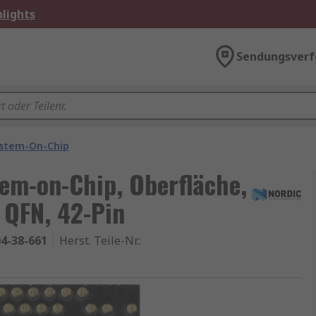
lights
Sendungsverf
stem-On-Chip
em-on-Chip, Oberfläche,
 QFN, 42-Pin
4-38-661
Herst. Teile-Nr.
: