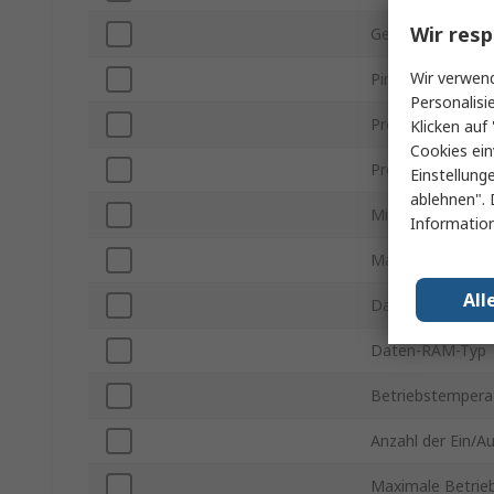
Wir resp
Gehäusegröße
Wir verwend
Pinanzahl
Personalisi
Programmspeiche
Klicken auf 
Cookies ein
Programmspeich
Einstellung
ablehnen". 
Minimale Versor
Information
Maximale Verso
All
Daten-RAM-Grö
Daten-RAM-Typ
Betriebstemperat
Anzahl der Ein/A
Maximale Betrie