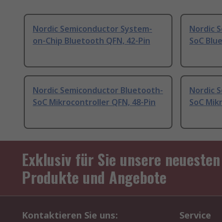
Nordic Semiconductor System-
Nordic 
on-Chip Bluetooth QFN, 42-Pin
SoC Blu
Nordic Semiconductor Bluetooth-
Nordic 
SoC Mikrocontroller QFN, 48-Pin
SoC Mik
Exklusiv für Sie unsere neuesten
Produkte und Angebote
Kontaktieren Sie uns:
Service