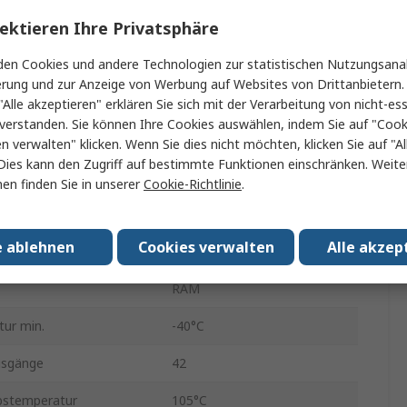
ektieren Ihre Privatsphäre
QFN
en Cookies und andere Technologien zur statistischen Nutzungsanal
42
erung und zur Anzeige von Werbung auf Websites von Drittanbietern.
rkapazität
512kB
"Alle akzeptieren" erklären Sie sich mit der Verarbeitung von nicht-ess
verstanden. Sie können Ihre Cookies auswählen, indem Sie auf "Cook
er-Typ
Flash
en verwalten" klicken. Wenn Sie dies nicht möchten, klicken Sie auf "Al
Dies kann den Zugriff auf bestimmte Funktionen einschränken. Weite
gungsspannung
1.7V
en finden Sie in unserer
Cookie-Richtlinie
.
rgungsspannung
5.5V
e ablehnen
Cookies verwalten
Alle akzep
ße
128kB
RAM
ur min.
-40°C
usgänge
42
bstemperatur
105°C