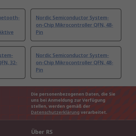
uetooth-
Nordic Semiconductor System-
on-Chip Mikrocontroller QFN, 48-
Aktive
Pin
stem-
Nordic Semiconductor System-
QFN, 32-
on-Chip Mikrocontroller QFN, 48-
Pin
Die personenbezogenen Daten, die Sie
uns bei Anmeldung zur Verfügung
stellen, werden gemäß der
Datenschutzerklärung
verarbeitet.
Über RS