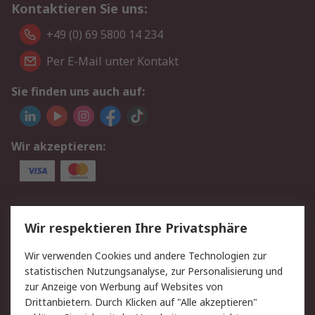
Kontaktieren Sie uns:
+49 (0) 69 5800 14 234
Per E-Mail unter Kontakt
Sie finden uns auch auf:
Wir akzeptieren:
Service
Wir respektieren Ihre Privatsphäre
Value Added Services
Lieferlösungen
Wir verwenden Cookies und andere Technologien zur
Rücksendungen
Kontakt
statistischen Nutzungsanalyse, zur Personalisierung und
Hilfe
Privatkunden
zur Anzeige von Werbung auf Websites von
Drittanbietern. Durch Klicken auf "Alle akzeptieren"
Rechtliches