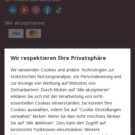
Wir akzeptieren:
Service
Wir respektieren Ihre Privatsphäre
Value Added Services
Lieferlösungen
Wir verwenden Cookies und andere Technologien zur
Rücksendungen
Kontakt
statistischen Nutzungsanalyse, zur Personalisierung und
Hilfe
Privatkunden
zur Anzeige von Werbung auf Websites von
Drittanbietern. Durch Klicken auf "Alle akzeptieren"
Rechtliches
erklären Sie sich mit der Verarbeitung von nicht-
essentiellen Cookies einverstanden. Sie können Ihre
AGB
Datenschutz
Cookies auswählen, indem Sie auf "Cookie Einstellungen
Cookie-Richtlinie
Zahlungsbedingungen
verwalten" klicken. Wenn Sie dies nicht möchten, klicken
Copyright/Impressum
Entsorgung
Sie auf "Alle ablehnen". Dies kann den Zugriff auf
Elektrogeräte/Batterien
bestimmte Funktionen einschränken. Weitere