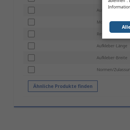
ablehnen". 
Information
Aufkleber pro Pa
Montageausricht
All
Reversibel
Aufkleber-Länge
Aufkleber-Breite
Normen/Zulassu
Ähnliche Produkte finden