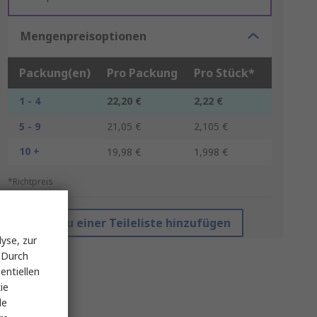
Mengenpreisoptionen
Packung(en)
Pro Packung
Pro Stück*
1 - 4
22,20 €
2,22 €
5 - 9
21,05 €
2,105 €
10 +
19,98 €
1,998 €
*Richtpreis
Zu einer Teileliste hinzufügen
yse, zur
 Durch
entiellen
ie
le