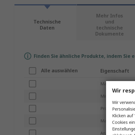
Mehr Infos
Technische
und
Daten
technische
Dokumente
Finden Sie ähnliche Produkte, indem Sie 
Alle auswählen
Eigenschaft
Marke
Wir resp
Minimale Anspre
Wir verwend
Produkt Typ
Personalisi
Klicken auf 
Maximale Anspre
Cookies ein
Einstellung
Anzahl der Anspr