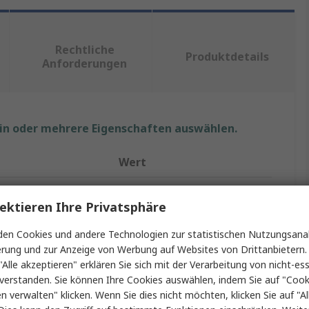
Rechtliche
Produktdetails
Anforderungen
ein oder mehrere Eigenschaften auswählen.
Wert
RS PRO
ektieren Ihre Privatsphäre
chtemperatur
0°C
en Cookies und andere Technologien zur statistischen Nutzungsanal
Temperaturmessstreifen
erung und zur Anzeige von Werbung auf Websites von Drittanbietern.
"Alle akzeptieren" erklären Sie sich mit der Verarbeitung von nicht-ess
chtemperatur
30°C
verstanden. Sie können Ihre Cookies auswählen, indem Sie auf "Cook
en verwalten" klicken. Wenn Sie dies nicht möchten, klicken Sie auf "Al
echbereiche
7