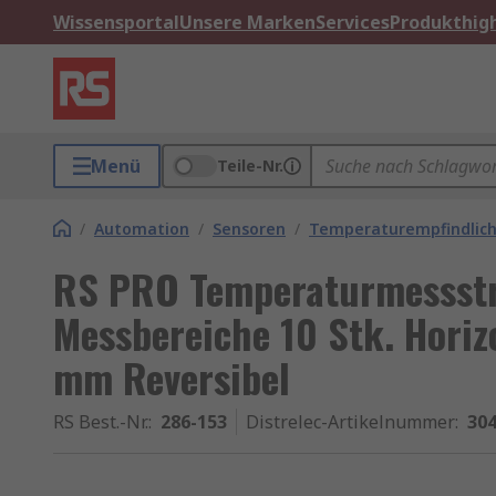
Wissensportal
Unsere Marken
Services
Produkthigh
Menü
Teile-Nr.
/
Automation
/
Sensoren
/
Temperaturempfindlich
RS PRO Temperaturmessstre
Messbereiche 10 Stk. Horizo
mm Reversibel
RS Best.-Nr.
:
286-153
Distrelec-Artikelnummer
:
304