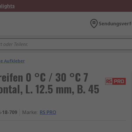
lights
Sendungsverf
e Aufkleber
ifen 0 °C / 30 °C 7
ntal, L. 12.5 mm, B. 45
-18-709
Marke
:
RS PRO