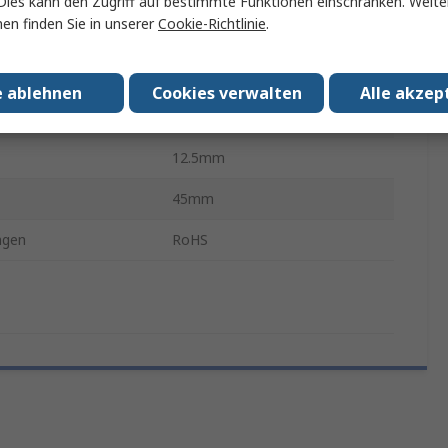
Dies kann den Zugriff auf bestimmte Funktionen einschränken. Weite
en finden Sie in unserer
Cookie-Richtlinie
.
ck
10
ung
Horizontal
e ablehnen
Cookies verwalten
Alle akzep
Ja
12.5mm
45mm
ngen
RoHS