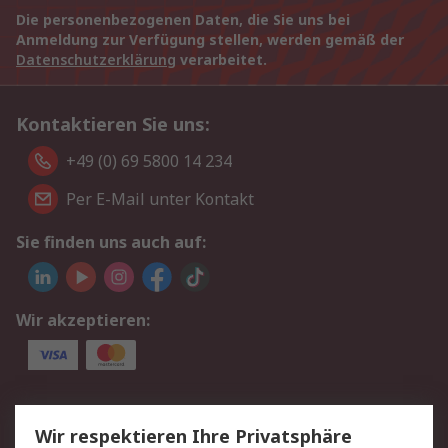
Die personenbezogenen Daten, die Sie uns bei
Anmeldung zur Verfügung stellen, werden gemäß der
Datenschutzerklärung
verarbeitet.
Kontaktieren Sie uns:
+49 (0) 69 5800 14 234
Per E-Mail unter Kontakt
Sie finden uns auch auf:
Wir akzeptieren:
Service
Wir respektieren Ihre Privatsphäre