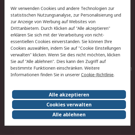
Value Added Services
Lieferlösungen
Wir verwenden Cookies und andere Technologien zur
Rücksendungen
Kontakt
statistischen Nutzungsanalyse, zur Personalisierung und
Hilfe
Privatkunden
zur Anzeige von Werbung auf Websites von
Drittanbietern. Durch Klicken auf "Alle akzeptieren"
Rechtliches
erklären Sie sich mit der Verarbeitung von nicht-
essentiellen Cookies einverstanden. Sie können Ihre
AGB
Datenschutz
Cookies auswählen, indem Sie auf "Cookie Einstellungen
Cookie-Richtlinie
Zahlungsbedingungen
verwalten" klicken. Wenn Sie dies nicht möchten, klicken
Copyright/Impressum
Entsorgung
Sie auf "Alle ablehnen". Dies kann den Zugriff auf
Elektrogeräte/Batterien
bestimmte Funktionen einschränken. Weitere
Informationen finden Sie in unserer
Cookie-Richtlinie
.
Über RS
Alle akzeptieren
Unternehmen
RS weltweit
Karriere bei RS
Nachhaltigkeit
Cookies verwalten
Qualität/Umwelt/Zertifikate
Presse-Center
Alle ablehnen
Event-Center