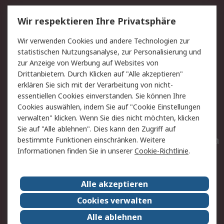
Service
Wir respektieren Ihre Privatsphäre
Value Added Services
Lieferlösungen
Wir verwenden Cookies und andere Technologien zur
Rücksendungen
Kontakt
statistischen Nutzungsanalyse, zur Personalisierung und
Hilfe
Privatkunden
zur Anzeige von Werbung auf Websites von
Drittanbietern. Durch Klicken auf "Alle akzeptieren"
Rechtliches
erklären Sie sich mit der Verarbeitung von nicht-
essentiellen Cookies einverstanden. Sie können Ihre
AGB
Datenschutz
Cookies auswählen, indem Sie auf "Cookie Einstellungen
Cookie-Richtlinie
Zahlungsbedingungen
verwalten" klicken. Wenn Sie dies nicht möchten, klicken
Copyright/Impressum
Entsorgung
Sie auf "Alle ablehnen". Dies kann den Zugriff auf
Elektrogeräte/Batterien
bestimmte Funktionen einschränken. Weitere
Informationen finden Sie in unserer
Cookie-Richtlinie
.
Über RS
Alle akzeptieren
Unternehmen
RS weltweit
Karriere bei RS
Nachhaltigkeit
Cookies verwalten
Qualität/Umwelt/Zertifikate
Presse-Center
Alle ablehnen