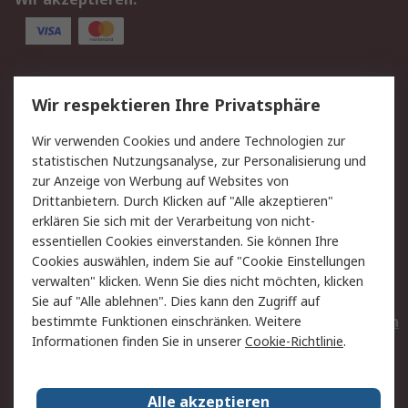
Service
Wir respektieren Ihre Privatsphäre
Value Added Services
Lieferlösungen
Wir verwenden Cookies und andere Technologien zur
Rücksendungen
Kontakt
statistischen Nutzungsanalyse, zur Personalisierung und
Hilfe
Privatkunden
zur Anzeige von Werbung auf Websites von
Drittanbietern. Durch Klicken auf "Alle akzeptieren"
Rechtliches
erklären Sie sich mit der Verarbeitung von nicht-
essentiellen Cookies einverstanden. Sie können Ihre
AGB
Datenschutz
Cookies auswählen, indem Sie auf "Cookie Einstellungen
Cookie-Richtlinie
Zahlungsbedingungen
verwalten" klicken. Wenn Sie dies nicht möchten, klicken
Copyright/Impressum
Entsorgung
Sie auf "Alle ablehnen". Dies kann den Zugriff auf
Elektrogeräte/Batterien
bestimmte Funktionen einschränken. Weitere
Informationen finden Sie in unserer
Cookie-Richtlinie
.
Über RS
Alle akzeptieren
Unternehmen
RS weltweit