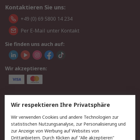
Kontaktieren Sie uns:
+49 (0) 69 5800 14 234
Per E-Mail unter Kontakt
Sie finden uns auch auf:
Wir akzeptieren:
Service
Wir respektieren Ihre Privatsphäre
Value Added Services
Lieferlösungen
Wir verwenden Cookies und andere Technologien zur
Rücksendungen
Kontakt
statistischen Nutzungsanalyse, zur Personalisierung und
Hilfe
Privatkunden
zur Anzeige von Werbung auf Websites von
Drittanbietern. Durch Klicken auf "Alle akzeptieren"