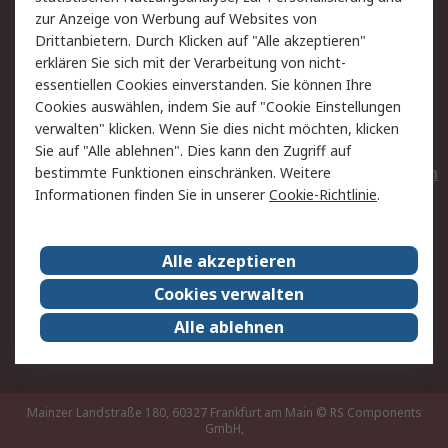
Hilfe
Privatkunden
zur Anzeige von Werbung auf Websites von
Drittanbietern. Durch Klicken auf "Alle akzeptieren"
Rechtliches
erklären Sie sich mit der Verarbeitung von nicht-
essentiellen Cookies einverstanden. Sie können Ihre
AGB
Datenschutz
Cookies auswählen, indem Sie auf "Cookie Einstellungen
Cookie-Richtlinie
Zahlungsbedingungen
verwalten" klicken. Wenn Sie dies nicht möchten, klicken
Copyright/Impressum
Entsorgung
Sie auf "Alle ablehnen". Dies kann den Zugriff auf
Elektrogeräte/Batterien
bestimmte Funktionen einschränken. Weitere
Informationen finden Sie in unserer
Cookie-Richtlinie
.
Über RS
Alle akzeptieren
Unternehmen
RS weltweit
Karriere bei RS
Nachhaltigkeit
Cookies verwalten
Qualität/Umwelt/Zertifikate
Presse-Center
Alle ablehnen
Event-Center
Mainzer Landstraße 180, 60327 Frankfurt am Main
© RS Components
GmbH,