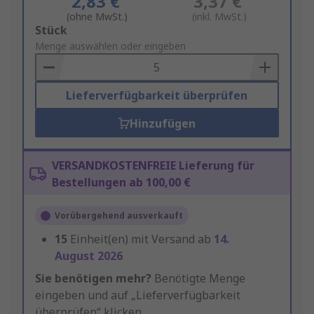
2,83 €
3,37 €
(ohne MwSt.)
(inkl. MwSt.)
Add
Stück
to
Menge auswählen oder eingeben
Basket
Lieferverfügbarkeit überprüfen
Hinzufügen
VERSANDKOSTENFREIE Lieferung für
Bestellungen ab 100,00 €
Vorübergehend ausverkauft
15
Einheit(en) mit Versand ab
14.
August 2026
Sie benötigen mehr?
Benötigte Menge
eingeben und auf „Lieferverfügbarkeit
überprüfen“ klicken.