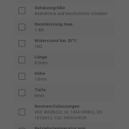
Gehäusegröße
Bedrahtete und beschichtete Scheiben
Nennleistung max.
1.4W
Widerstand bei 25°C
10Ω
Länge
8.5mm
Höhe
13mm
Tiefe
6mm
Normen/Zulassungen
VDE 40038223, UL 1434 E69802, IEC
101QA12, CQC 0900104539
Betriebstemperatur min.