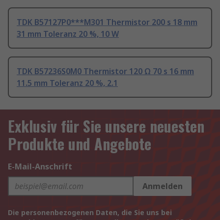
TDK B57127P0***M301 Thermistor 200 s 18 mm
31 mm Toleranz 20 %, 10 W
TDK B57236S0M0 Thermistor 120 Ω 70 s 16 mm
11.5 mm Toleranz 20 %, 2.1
Exklusiv für Sie unsere neuesten
Produkte und Angebote
E-Mail-Anschrift
Anmelden
Die personenbezogenen Daten, die Sie uns bei