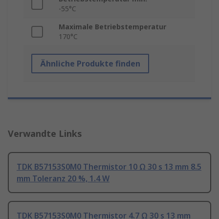
-55°C
Maximale Betriebstemperatur
170°C
Ähnliche Produkte finden
Verwandte Links
TDK B57153S0M0 Thermistor 10 Ω 30 s 13 mm 8.5
mm Toleranz 20 %, 1.4 W
TDK B57153S0M0 Thermistor 4.7 Ω 30 s 13 mm