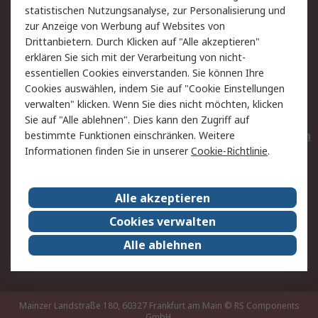
statistischen Nutzungsanalyse, zur Personalisierung und
Hilfe
Privatkunden
zur Anzeige von Werbung auf Websites von
Drittanbietern. Durch Klicken auf "Alle akzeptieren"
Rechtliches
erklären Sie sich mit der Verarbeitung von nicht-
essentiellen Cookies einverstanden. Sie können Ihre
AGB
Datenschutz
Cookies auswählen, indem Sie auf "Cookie Einstellungen
Cookie-Richtlinie
Zahlungsbedingungen
verwalten" klicken. Wenn Sie dies nicht möchten, klicken
Copyright/Impressum
Entsorgung
Sie auf "Alle ablehnen". Dies kann den Zugriff auf
Elektrogeräte/Batterien
bestimmte Funktionen einschränken. Weitere
Informationen finden Sie in unserer
Cookie-Richtlinie
.
Über RS
Alle akzeptieren
Unternehmen
RS weltweit
Karriere bei RS
Nachhaltigkeit
Cookies verwalten
Qualität/Umwelt/Zertifikate
Presse-Center
Alle ablehnen
Event-Center
Mainzer Landstraße 180, 60327 Frankfurt am Main
© RS Components
GmbH,