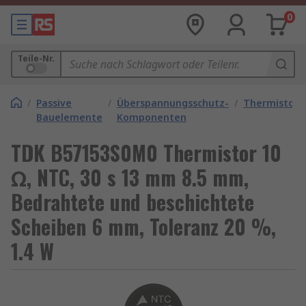
0
Teile-Nr.
/
Passive
/
Überspannungsschutz-
/
Thermistore
Bauelemente
Komponenten
TDK B57153S0M0 Thermistor 10
Ω, NTC, 30 s 13 mm 8.5 mm,
Bedrahtete und beschichtete
Scheiben 6 mm, Toleranz 20 %,
1.4 W