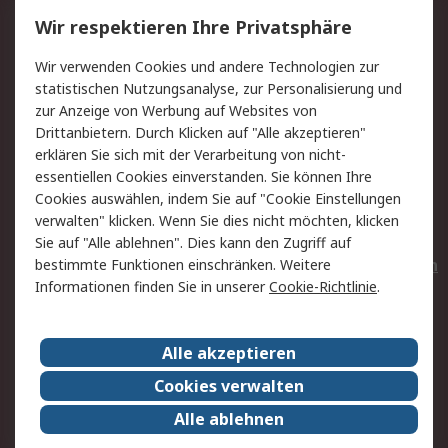
Service
Wir respektieren Ihre Privatsphäre
Value Added Services
Lieferlösungen
Wir verwenden Cookies und andere Technologien zur
Rücksendungen
Kontakt
statistischen Nutzungsanalyse, zur Personalisierung und
Hilfe
Privatkunden
zur Anzeige von Werbung auf Websites von
Drittanbietern. Durch Klicken auf "Alle akzeptieren"
Rechtliches
erklären Sie sich mit der Verarbeitung von nicht-
essentiellen Cookies einverstanden. Sie können Ihre
AGB
Datenschutz
Cookies auswählen, indem Sie auf "Cookie Einstellungen
Cookie-Richtlinie
Zahlungsbedingungen
verwalten" klicken. Wenn Sie dies nicht möchten, klicken
Copyright/Impressum
Entsorgung
Sie auf "Alle ablehnen". Dies kann den Zugriff auf
Elektrogeräte/Batterien
bestimmte Funktionen einschränken. Weitere
Informationen finden Sie in unserer
Cookie-Richtlinie
.
Über RS
Alle akzeptieren
Unternehmen
RS weltweit
Karriere bei RS
Nachhaltigkeit
Cookies verwalten
Qualität/Umwelt/Zertifikate
Presse-Center
Alle ablehnen
Event-Center