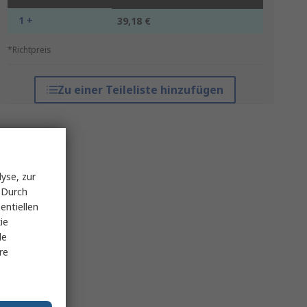
1 +
39,18 €
*Richtpreis
Zu einer Teileliste hinzufügen
yse, zur
 Durch
entiellen
ie
le
re