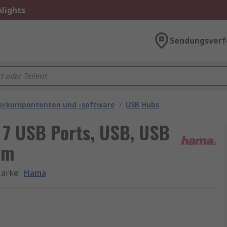
lights
Sendungsverf
rkompontenten und -software
/
USB Hubs
7 USB Ports, USB, USB
cm
arke
:
Hama