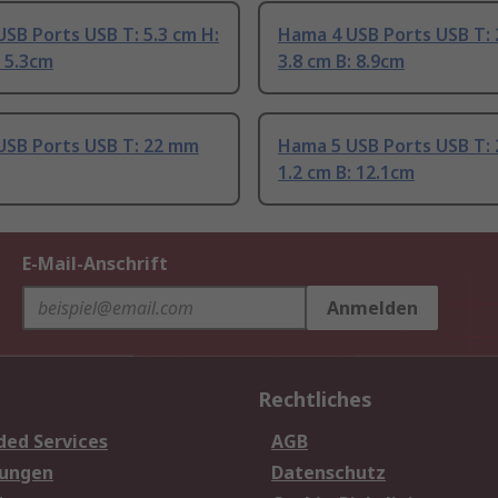
SB Ports USB T: 5.3 cm H:
Hama 4 USB Ports USB T: 
: 5.3cm
3.8 cm B: 8.9cm
USB Ports USB T: 22 mm
Hama 5 USB Ports USB T: 
1.2 cm B: 12.1cm
E-Mail-Anschrift
Anmelden
Rechtliches
ded Services
AGB
sungen
Datenschutz