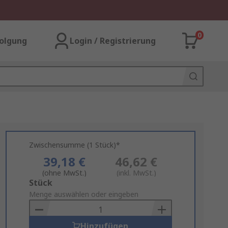
0
olgung
Login / Registrierung
Zwischensumme (1 Stück)*
39,18 €
46,62 €
(ohne MwSt.)
(inkl. MwSt.)
Add
Stück
to
Menge auswählen oder eingeben
Basket
Hinzufügen