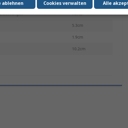
verbindungstyp
USB
e ablehnen
Cookies verwalten
Alle akzep
Zulassungen
RoHS
5.3cm
1.9cm
10.2cm