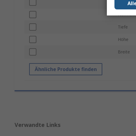
Netzwerk
All
Normen/
Tiefe
Höhe
Breite
Ähnliche Produkte finden
Verwandte Links