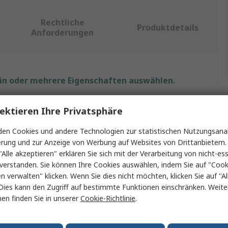
Rechtliche
Produktdetails
Anforderungen
ein oder mehrere Eigenschaften auswählen.
chaft
Wert
ektieren Ihre Privatsphäre
Hama
en Cookies und andere Technologien zur statistischen Nutzungsanal
erung und zur Anzeige von Werbung auf Websites von Drittanbietern.
er USB Anschlüsse
7
"Alle akzeptieren" erklären Sie sich mit der Verarbeitung von nicht-ess
verstanden. Sie können Ihre Cookies auswählen, indem Sie auf "Cook
Typ
USB-C-Hub
en verwalten" klicken. Wenn Sie dies nicht möchten, klicken Sie auf "Al
Dies kann den Zugriff auf bestimmte Funktionen einschränken. Weite
ifikation
USB 2.0
en finden Sie in unserer
Cookie-Richtlinie
.
rsorgung
USB