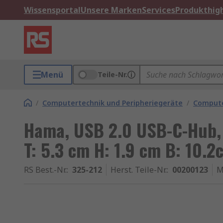
Wissensportal
Unsere Marken
Services
Produkthigh
Menü
Teile-Nr.
/
Computertechnik und Peripheriegeräte
/
Compute
Hama, USB 2.0 USB-C-Hub, 
T: 5.3 cm H: 1.9 cm B: 10.2
RS Best.-Nr.
:
325-212
Herst. Teile-Nr.
:
00200123
M