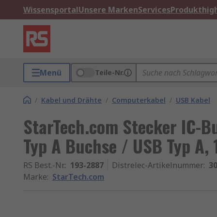
Wissensportal
Unsere Marken
Services
Produkthigh
Menü
Teile-Nr.
/
Kabel und Drähte
/
Computerkabel
/
USB Kabel
StarTech.com Stecker IC-B
Typ A Buchse / USB Typ A,
RS Best.-Nr.
:
193-2887
Distrelec-Artikelnummer
:
30
Marke
:
StarTech.com