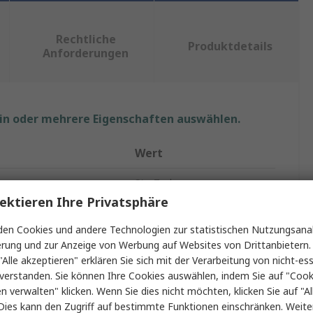
Rechtliche
Produktdetails
Anforderungen
ein oder mehrere Eigenschaften auswählen.
Wert
StarTech.com
ektieren Ihre Privatsphäre
15m
en Cookies und andere Technologien zur statistischen Nutzungsanal
IC-Buchse USB-Kabel
erung und zur Anzeige von Werbung auf Websites von Drittanbietern.
"Alle akzeptieren" erklären Sie sich mit der Verarbeitung von nicht-ess
USB Typ A
verstanden. Sie können Ihre Cookies auswählen, indem Sie auf "Cook
en verwalten" klicken. Wenn Sie dies nicht möchten, klicken Sie auf "Al
USB Typ A
Dies kann den Zugriff auf bestimmte Funktionen einschränken. Weite