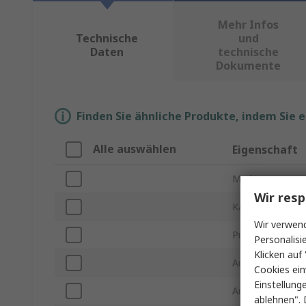
Mehr Infos
Technische
und
Daten
technische
Dokumente
Finden Sie ähnliche Produkte, indem Sie 
Alle auswählen
Eigenschaft
Marke
Wir resp
Kabellänge
Wir verwend
Produkt Typ
Personalisi
Klicken auf 
Anschlusstyp A
Cookies ein
Einstellung
Anschlusstyp B
ablehnen". 