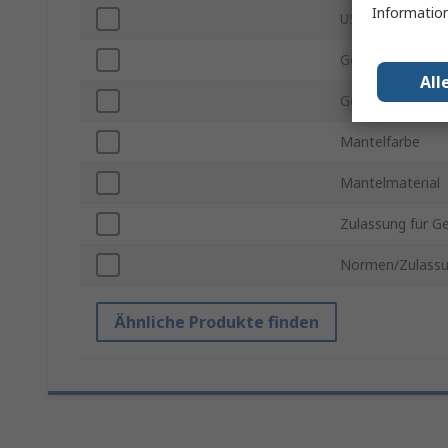
Information
USB Version
Gender Steckver
All
Gender Steckver
Mantelfarbe
Mantelmaterial
Zulassung für G
Normen/Zulass
Ähnliche Produkte finden