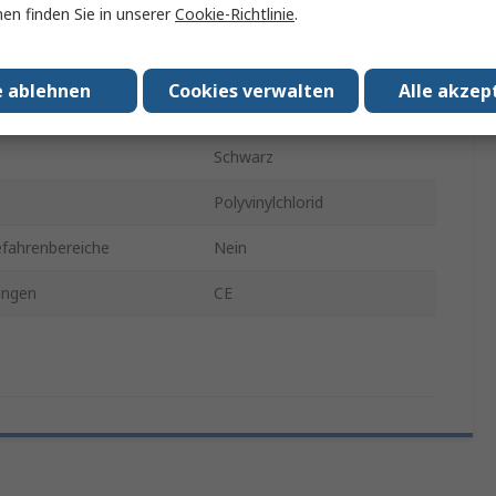
en finden Sie in unserer
Cookie-Richtlinie
.
USB 2.0
binders A
Stecker
e ablehnen
Cookies verwalten
Alle akzep
binders B
Buchse
Schwarz
Polyvinylchlorid
efahrenbereiche
Nein
ungen
CE