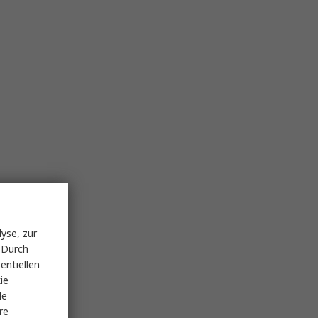
yse, zur
 Durch
entiellen
ie
le
re