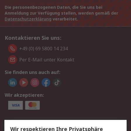
Die personenbezogenen Daten, die Sie uns bei
Anmeldung zur Verfügung stellen, werden gemäß der
Datenschutzerklärung
verarbeitet.
Kontaktieren Sie uns:
+49 (0) 69 5800 14 234
Per E-Mail unter Kontakt
Sie finden uns auch auf:
Wir akzeptieren:
Service
Wir respektieren Ihre Privatsphäre