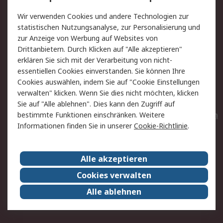
Value Added Services
Lieferlösungen
Wir verwenden Cookies und andere Technologien zur
Rücksendungen
Kontakt
statistischen Nutzungsanalyse, zur Personalisierung und
Hilfe
Privatkunden
zur Anzeige von Werbung auf Websites von
Drittanbietern. Durch Klicken auf "Alle akzeptieren"
Rechtliches
erklären Sie sich mit der Verarbeitung von nicht-
essentiellen Cookies einverstanden. Sie können Ihre
AGB
Datenschutz
Cookies auswählen, indem Sie auf "Cookie Einstellungen
Cookie-Richtlinie
Zahlungsbedingungen
verwalten" klicken. Wenn Sie dies nicht möchten, klicken
Copyright/Impressum
Entsorgung
Sie auf "Alle ablehnen". Dies kann den Zugriff auf
Elektrogeräte/Batterien
bestimmte Funktionen einschränken. Weitere
Informationen finden Sie in unserer
Cookie-Richtlinie
.
Über RS
Alle akzeptieren
Unternehmen
RS weltweit
Karriere bei RS
Nachhaltigkeit
Cookies verwalten
Qualität/Umwelt/Zertifikate
Presse-Center
Alle ablehnen
Event-Center