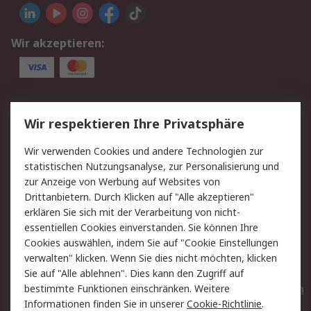
Wir akzeptieren:
Service
Wir respektieren Ihre Privatsphäre
Value Added Services
Lieferlösungen
Wir verwenden Cookies und andere Technologien zur
Rücksendungen
Kontakt
statistischen Nutzungsanalyse, zur Personalisierung und
Hilfe
Privatkunden
zur Anzeige von Werbung auf Websites von
Drittanbietern. Durch Klicken auf "Alle akzeptieren"
Rechtliches
erklären Sie sich mit der Verarbeitung von nicht-
essentiellen Cookies einverstanden. Sie können Ihre
AGB
Datenschutz
Cookies auswählen, indem Sie auf "Cookie Einstellungen
Cookie-Richtlinie
Zahlungsbedingungen
verwalten" klicken. Wenn Sie dies nicht möchten, klicken
Copyright/Impressum
Entsorgung
Sie auf "Alle ablehnen". Dies kann den Zugriff auf
Elektrogeräte/Batterien
bestimmte Funktionen einschränken. Weitere
Informationen finden Sie in unserer
Cookie-Richtlinie
.