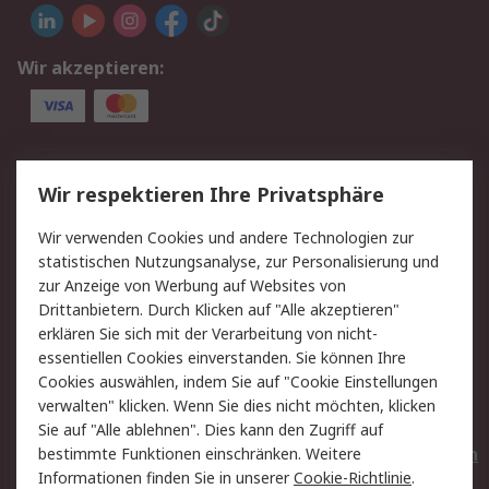
Wir akzeptieren:
Service
Wir respektieren Ihre Privatsphäre
Value Added Services
Lieferlösungen
Wir verwenden Cookies und andere Technologien zur
Rücksendungen
Kontakt
statistischen Nutzungsanalyse, zur Personalisierung und
Hilfe
Privatkunden
zur Anzeige von Werbung auf Websites von
Drittanbietern. Durch Klicken auf "Alle akzeptieren"
Rechtliches
erklären Sie sich mit der Verarbeitung von nicht-
essentiellen Cookies einverstanden. Sie können Ihre
AGB
Datenschutz
Cookies auswählen, indem Sie auf "Cookie Einstellungen
Cookie-Richtlinie
Zahlungsbedingungen
verwalten" klicken. Wenn Sie dies nicht möchten, klicken
Copyright/Impressum
Entsorgung
Sie auf "Alle ablehnen". Dies kann den Zugriff auf
Elektrogeräte/Batterien
bestimmte Funktionen einschränken. Weitere
Informationen finden Sie in unserer
Cookie-Richtlinie
.