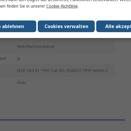
en finden Sie in unserer
Cookie-Richtlinie
.
Typ G
230V ac
e ablehnen
Cookies verwalten
Alle akzep
Ja
Mehrfachsteckdose
iert
Ja
IEEE C62.41 1991 Cat B3, BS6651:1999 Annex C
Grau