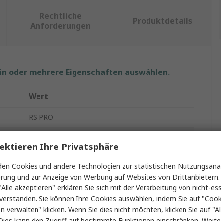
Rechtliche
Produktdetails
Anforderungen
ein oder mehrere Eigenschaften auswählen.
Wert
RS PRO
Mehrfachsteckdose
ektieren Ihre Privatsphäre
2m
en Cookies und andere Technologien zur statistischen Nutzungsanal
erung und zur Anzeige von Werbung auf Websites von Drittanbietern.
13A
"Alle akzeptieren" erklären Sie sich mit der Verarbeitung von nicht-ess
4
verstanden. Sie können Ihre Cookies auswählen, indem Sie auf "Cook
en verwalten" klicken. Wenn Sie dies nicht möchten, klicken Sie auf "Al
Typ G
Dies kann den Zugriff auf bestimmte Funktionen einschränken. Weite