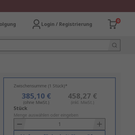
0
olgung
Login / Registrierung
Zwischensumme (1 Stück)*
385,10 €
458,27 €
(ohne MwSt.)
(inkl. MwSt.)
Add
Stück
to
Menge auswählen oder eingeben
Basket