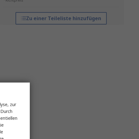
*Richtpreis
Zu einer Teileliste hinzufügen
yse, zur
 Durch
entiellen
ie
le
re