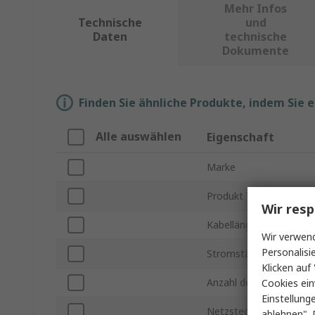
Mehr Infos
Technische
und
Daten
technische
Dokumente
Finden Sie ähnliche Produkte, indem Sie 
Alle auswählen
Eigenschaft
Marke
Produkt Typ
Wir resp
Kabellänge
Wir verwend
Personalisi
Stromstärke
Klicken auf 
Anzahl der Buchsen
Cookies ein
Einstellung
Netzstecker Typ
ablehnen". 