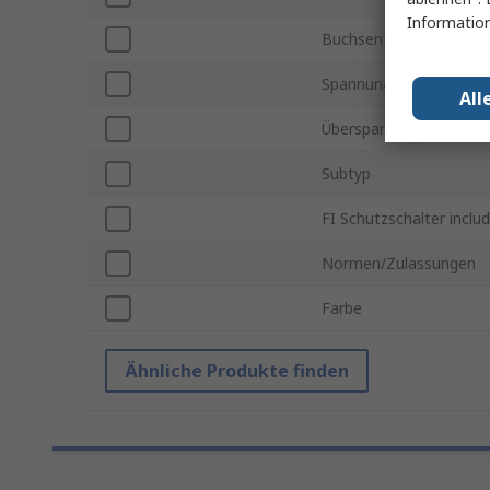
Information
Buchsentyp
Spannung
All
Überspannungsschutz
Subtyp
FI Schutzschalter includ
Normen/Zulassungen
Farbe
Ähnliche Produkte finden