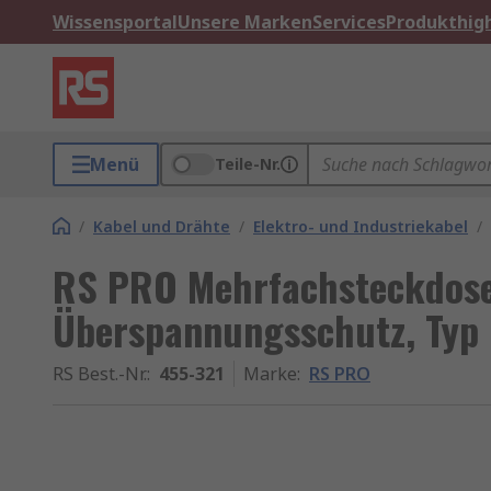
Wissensportal
Unsere Marken
Services
Produkthigh
Menü
Teile-Nr.
/
Kabel und Drähte
/
Elektro- und Industriekabel
/
RS PRO Mehrfachsteckdose,
Überspannungsschutz, Typ
RS Best.-Nr.
:
455-321
Marke
:
RS PRO