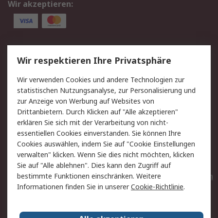
Wir akzeptieren:
Service
Wir respektieren Ihre Privatsphäre
Value Added Services
Lieferlösungen
Wir verwenden Cookies und andere Technologien zur
Rücksendungen
Kontakt
statistischen Nutzungsanalyse, zur Personalisierung und
Hilfe
Privatkunden
zur Anzeige von Werbung auf Websites von
Drittanbietern. Durch Klicken auf "Alle akzeptieren"
Rechtliches
erklären Sie sich mit der Verarbeitung von nicht-
essentiellen Cookies einverstanden. Sie können Ihre
AGB
Datenschutz
Cookies auswählen, indem Sie auf "Cookie Einstellungen
Cookie-Richtlinie
Zahlungsbedingungen
verwalten" klicken. Wenn Sie dies nicht möchten, klicken
Copyright/Impressum
Entsorgung
Sie auf "Alle ablehnen". Dies kann den Zugriff auf
Elektrogeräte/Batterien
bestimmte Funktionen einschränken. Weitere
Informationen finden Sie in unserer
Cookie-Richtlinie
.
Über RS