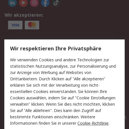
Wir akzeptieren:
Service
Wir respektieren Ihre Privatsphäre
Value Added Services
Lieferlösungen
Wir verwenden Cookies und andere Technologien zur
Rücksendungen
Kontakt
statistischen Nutzungsanalyse, zur Personalisierung und
Hilfe
Privatkunden
zur Anzeige von Werbung auf Websites von
Drittanbietern. Durch Klicken auf "Alle akzeptieren"
Rechtliches
erklären Sie sich mit der Verarbeitung von nicht-
essentiellen Cookies einverstanden. Sie können Ihre
AGB
Datenschutz
Cookies auswählen, indem Sie auf "Cookie Einstellungen
Cookie-Richtlinie
Zahlungsbedingungen
verwalten" klicken. Wenn Sie dies nicht möchten, klicken
Copyright/Impressum
Entsorgung
Sie auf "Alle ablehnen". Dies kann den Zugriff auf
Elektrogeräte/Batterien
bestimmte Funktionen einschränken. Weitere
Informationen finden Sie in unserer
Cookie-Richtlinie
.