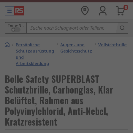
0
Teile-Nr.
/
Persönliche
/
Augen- und
/
Vollsichtbrillen
Schutzausrüstung
Gesichtsschutz
und
Arbeitskleidung
Bolle Safety SUPERBLAST
Schutzbrille, Carbonglas, Klar
Belüftet, Rahmen aus
Polyvinylchlorid, Anti-Nebel,
Kratzresistent