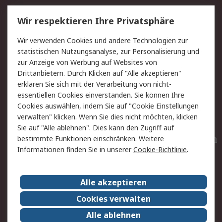
Service
Wir respektieren Ihre Privatsphäre
Value Added Services
Lieferlösungen
Wir verwenden Cookies und andere Technologien zur
Rücksendungen
Kontakt
statistischen Nutzungsanalyse, zur Personalisierung und
Hilfe
Privatkunden
zur Anzeige von Werbung auf Websites von
Drittanbietern. Durch Klicken auf "Alle akzeptieren"
Rechtliches
erklären Sie sich mit der Verarbeitung von nicht-
essentiellen Cookies einverstanden. Sie können Ihre
AGB
Datenschutz
Cookies auswählen, indem Sie auf "Cookie Einstellungen
Cookie-Richtlinie
Zahlungsbedingungen
verwalten" klicken. Wenn Sie dies nicht möchten, klicken
Copyright/Impressum
Entsorgung
Sie auf "Alle ablehnen". Dies kann den Zugriff auf
Elektrogeräte/Batterien
bestimmte Funktionen einschränken. Weitere
Informationen finden Sie in unserer
Cookie-Richtlinie
.
Über RS
Alle akzeptieren
Unternehmen
RS weltweit
Karriere bei RS
Nachhaltigkeit
Cookies verwalten
Qualität/Umwelt/Zertifikate
Presse-Center
Alle ablehnen