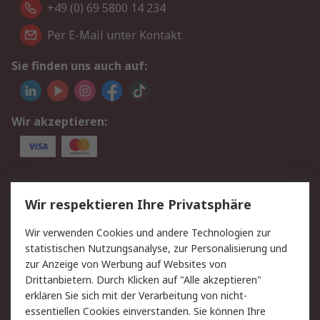
+49 (0) 69 5800 14 234
Per E-Mail unter Kontakt
Sie finden uns auch auf:
Wir akzeptieren:
Service
Wir respektieren Ihre Privatsphäre
Value Added Services
Lieferlösungen
Wir verwenden Cookies und andere Technologien zur
Rücksendungen
Kontakt
statistischen Nutzungsanalyse, zur Personalisierung und
Hilfe
Privatkunden
zur Anzeige von Werbung auf Websites von
Drittanbietern. Durch Klicken auf "Alle akzeptieren"
Rechtliches
erklären Sie sich mit der Verarbeitung von nicht-
essentiellen Cookies einverstanden. Sie können Ihre
AGB
Datenschutz