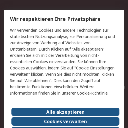
Service
Wir respektieren Ihre Privatsphäre
Value Added Services
Lieferlösungen
Wir verwenden Cookies und andere Technologien zur
Rücksendungen
Kontakt
statistischen Nutzungsanalyse, zur Personalisierung und
Hilfe
Privatkunden
zur Anzeige von Werbung auf Websites von
Drittanbietern. Durch Klicken auf "Alle akzeptieren"
Rechtliches
erklären Sie sich mit der Verarbeitung von nicht-
essentiellen Cookies einverstanden. Sie können Ihre
AGB
Datenschutz
Cookies auswählen, indem Sie auf "Cookie Einstellungen
Cookie-Richtlinie
Zahlungsbedingungen
verwalten" klicken. Wenn Sie dies nicht möchten, klicken
Copyright/Impressum
Entsorgung
Sie auf "Alle ablehnen". Dies kann den Zugriff auf
Elektrogeräte/Batterien
bestimmte Funktionen einschränken. Weitere
Informationen finden Sie in unserer
Cookie-Richtlinie
.
Über RS
Alle akzeptieren
Unternehmen
RS weltweit
Karriere bei RS
Nachhaltigkeit
Cookies verwalten