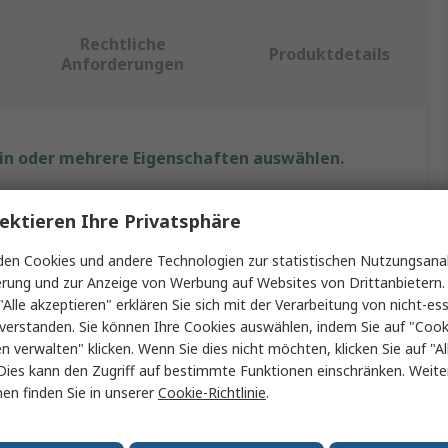
Rechtliche
Produktdetails
Anforderungen
ein oder mehrere Eigenschaften auswählen.
Wert
ektieren Ihre Privatsphäre
SKF
en Cookies und andere Technologien zur statistischen Nutzungsanal
erung und zur Anzeige von Werbung auf Websites von Drittanbietern.
Edelstahl
"Alle akzeptieren" erklären Sie sich mit der Verarbeitung von nicht-ess
verstanden. Sie können Ihre Cookies auswählen, indem Sie auf "Cook
Zugeschnittene Beilagscheibe
en verwalten" klicken. Wenn Sie dies nicht möchten, klicken Sie auf "Al
Dies kann den Zugriff auf bestimmte Funktionen einschränken. Weite
0.25mm
en finden Sie in unserer
Cookie-Richtlinie
.
75mm