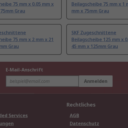
heibe 75 mm x 0.05 mm x
Beilagscheibe 75 mm x 1 
 75mm Grau
mm x 75mm Grau
eschnittene
SKF Zugeschnittene
heibe 75 mm x 2 mm x 21
Beilagscheibe 125 mm x 0
mm Grau
45 mm x 125mm Grau
E-Mail-Anschrift
Anmelden
Rechtliches
ded Services
AGB
sungen
Datenschutz