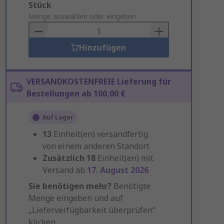
Add
Stück
to
Menge auswählen oder eingeben
Basket
Hinzufügen
VERSANDKOSTENFREIE Lieferung für
Bestellungen ab 100,00 €
Auf Lager
13
Einheit(en) versandfertig
von einem anderen Standort
Zusätzlich
18
Einheit(en) mit
Versand ab
17. August 2026
Sie benötigen mehr?
Benötigte
Menge eingeben und auf
„Lieferverfügbarkeit überprüfen“
klicken.