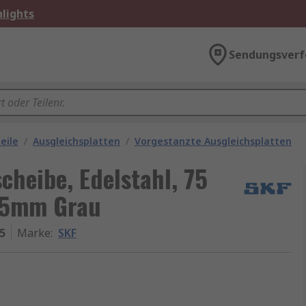
lights
Sendungsverf
eile
/
Ausgleichsplatten
/
Vorgestanzte Ausgleichsplatten
cheibe, Edelstahl, 75
75mm Grau
5
Marke
:
SKF