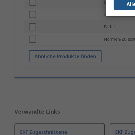
Breite
All
Schlitzweite
Farbe
Normen/Zulass
Ähnliche Produkte finden
Verwandte Links
SKF Zugeschnittene
SKF Zug