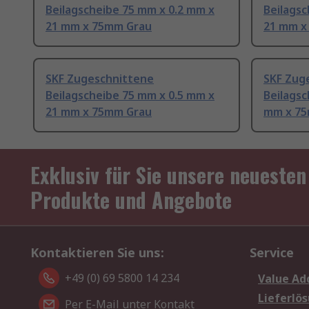
Beilagscheibe 75 mm x 0.2 mm x
Beilagsc
21 mm x 75mm Grau
21 mm x
SKF Zugeschnittene
SKF Zug
Beilagscheibe 75 mm x 0.5 mm x
Beilagsc
21 mm x 75mm Grau
mm x 75
Exklusiv für Sie unsere neuesten
Produkte und Angebote
Kontaktieren Sie uns:
Service
+49 (0) 69 5800 14 234
Value Ad
Lieferlö
Per E-Mail unter Kontakt