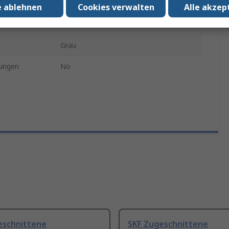
75mm
e ablehnen
Cookies verwalten
Alle akzep
21mm
Grau
ungen
No
eschnittene
SKF Zugeschnittene