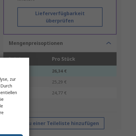
Lieferverfügbarkeit
überprüfen
Mengenpreisoptionen
Stück
Pro Stück
1 - 4
26,34 €
yse, zur
5 - 9
25,29 €
 Durch
entiellen
10 +
24,77 €
ie
le
*Richtpreis
re
Zu einer Teileliste hinzufügen