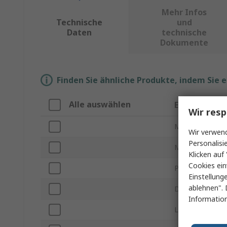
Mehr Infos
Technische
und
Daten
technische
Dokumente
Finden Sie ähnliche Produkte, indem Sie 
Alle auswählen
Eigenschaft
Wir resp
Marke
Wir verwend
Personalisi
Material
Klicken auf 
Cookies ein
Produkt Typ
Einstellung
ablehnen". 
Dicke
Information
Länge