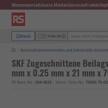
Wissensportal
Unsere Marken
Services
Produkthigh
Menü
Teile-Nr.
/
Konstruktionsmaterialien und industrielle Systemt
SKF Zugeschnittene Beilags
mm x 0.25 mm x 21 mm x 
RS Best.-Nr.
:
204-4523
Herst. Teile-Nr.
:
TMAS 75-02