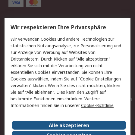
Service
Wir respektieren Ihre Privatsphäre
Value Added Services
Lieferlösungen
Wir verwenden Cookies und andere Technologien zur
Rücksendungen
Kontakt
statistischen Nutzungsanalyse, zur Personalisierung und
Hilfe
Privatkunden
zur Anzeige von Werbung auf Websites von
Drittanbietern. Durch Klicken auf "Alle akzeptieren"
Rechtliches
erklären Sie sich mit der Verarbeitung von nicht-
essentiellen Cookies einverstanden. Sie können Ihre
AGB
Datenschutz
Cookies auswählen, indem Sie auf "Cookie Einstellungen
Cookie-Richtlinie
Zahlungsbedingungen
verwalten" klicken. Wenn Sie dies nicht möchten, klicken
Copyright/Impressum
Entsorgung
Sie auf "Alle ablehnen". Dies kann den Zugriff auf
Elektrogeräte/Batterien
bestimmte Funktionen einschränken. Weitere
Informationen finden Sie in unserer
Cookie-Richtlinie
.
Über RS
Alle akzeptieren
Unternehmen
RS weltweit
Karriere bei RS
Nachhaltigkeit