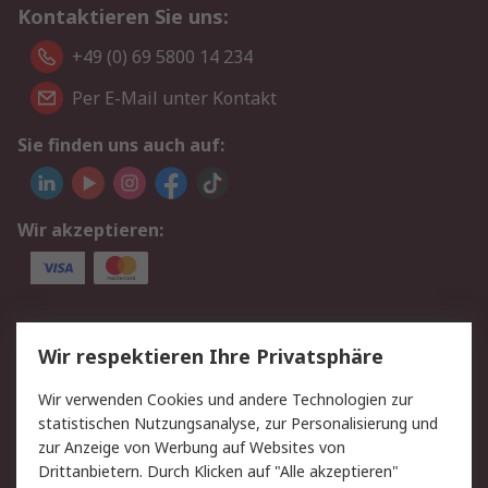
Kontaktieren Sie uns:
+49 (0) 69 5800 14 234
Per E-Mail unter Kontakt
Sie finden uns auch auf:
Wir akzeptieren:
Service
Wir respektieren Ihre Privatsphäre
Value Added Services
Lieferlösungen
Wir verwenden Cookies und andere Technologien zur
Rücksendungen
Kontakt
statistischen Nutzungsanalyse, zur Personalisierung und
Hilfe
Privatkunden
zur Anzeige von Werbung auf Websites von
Drittanbietern. Durch Klicken auf "Alle akzeptieren"
Rechtliches