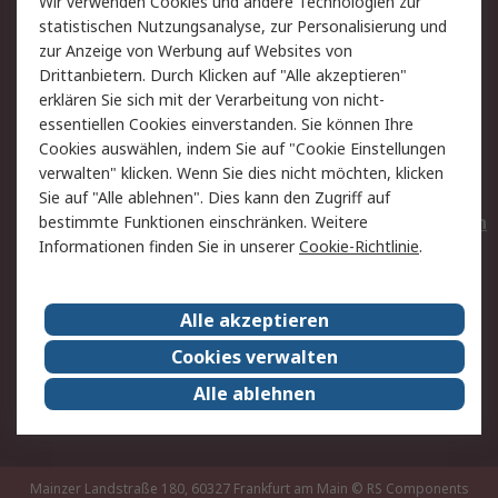
Wir verwenden Cookies und andere Technologien zur
Rücksendungen
Kontakt
statistischen Nutzungsanalyse, zur Personalisierung und
Hilfe
Privatkunden
zur Anzeige von Werbung auf Websites von
Drittanbietern. Durch Klicken auf "Alle akzeptieren"
Rechtliches
erklären Sie sich mit der Verarbeitung von nicht-
essentiellen Cookies einverstanden. Sie können Ihre
AGB
Datenschutz
Cookies auswählen, indem Sie auf "Cookie Einstellungen
Cookie-Richtlinie
Zahlungsbedingungen
verwalten" klicken. Wenn Sie dies nicht möchten, klicken
Copyright/Impressum
Entsorgung
Sie auf "Alle ablehnen". Dies kann den Zugriff auf
Elektrogeräte/Batterien
bestimmte Funktionen einschränken. Weitere
Informationen finden Sie in unserer
Cookie-Richtlinie
.
Über RS
Alle akzeptieren
Unternehmen
RS weltweit
Karriere bei RS
Nachhaltigkeit
Cookies verwalten
Qualität/Umwelt/Zertifikate
Presse-Center
Alle ablehnen
Event-Center
Mainzer Landstraße 180, 60327 Frankfurt am Main
© RS Components