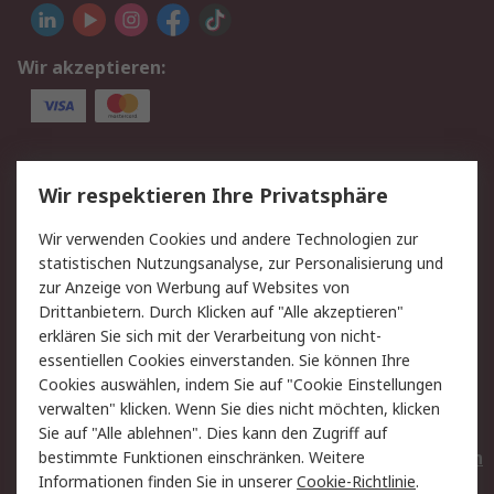
Wir akzeptieren:
Service
Wir respektieren Ihre Privatsphäre
Value Added Services
Lieferlösungen
Wir verwenden Cookies und andere Technologien zur
Rücksendungen
Kontakt
statistischen Nutzungsanalyse, zur Personalisierung und
Hilfe
Privatkunden
zur Anzeige von Werbung auf Websites von
Drittanbietern. Durch Klicken auf "Alle akzeptieren"
Rechtliches
erklären Sie sich mit der Verarbeitung von nicht-
essentiellen Cookies einverstanden. Sie können Ihre
AGB
Datenschutz
Cookies auswählen, indem Sie auf "Cookie Einstellungen
Cookie-Richtlinie
Zahlungsbedingungen
verwalten" klicken. Wenn Sie dies nicht möchten, klicken
Copyright/Impressum
Entsorgung
Sie auf "Alle ablehnen". Dies kann den Zugriff auf
Elektrogeräte/Batterien
bestimmte Funktionen einschränken. Weitere
Informationen finden Sie in unserer
Cookie-Richtlinie
.